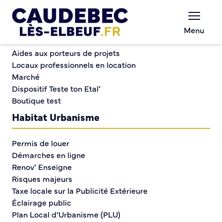
Commerce et entreprises
Chèques-cadeaux municipaux – Soutenez le
Menu
commerce local !
Portes ouvertes du GRETA Portes Normandes
Aides aux porteurs de projets
Locaux professionnels en location
Marché
Portes ouvertes du
Dispositif Teste ton Etal’
Boutique test
GRETA Portes
Habitat Urbanisme
Normandes
Permis de louer
Démarches en ligne
Renov’ Enseigne
Risques majeurs
Taxe locale sur la Publicité Extérieure
Éclairage public
Plan Local d’Urbanisme (PLU)