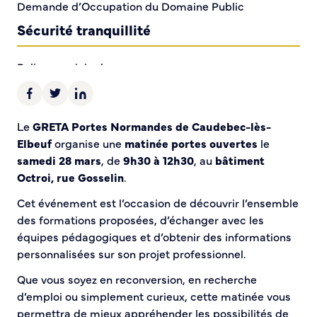
Demande d’Occupation du Domaine Public
Sécurité tranquillité
Police municipale
Pré-plainte en ligne
Tranquillité vacances
Vidéoprotection
Le
GRETA Portes Normandes de Caudebec-lès-
Aide à l’installation d’alarmes
Elbeuf
organise une
matinée portes ouvertes
le
Horaires pour le bricolage et le jardinage
samedi 28 mars
, de
9h30 à 12h30
, au
bâtiment
Infos pratiques
Octroi, rue Gosselin
.
Cet événement est l’occasion de découvrir l’ensemble
Plan de Ville
des formations proposées, d’échanger avec les
Numéros d’urgence
équipes pédagogiques et d’obtenir des informations
Location de salles
personnalisées sur son projet professionnel.
Annuaire des services publics
Que vous soyez en reconversion, en recherche
d’emploi ou simplement curieux, cette matinée vous
DÉCOUVRIR SORTIR
permettra de mieux appréhender les possibilités de