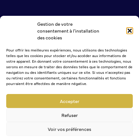
Gestion de votre
NOUS CONTACTER
consentement à l'installation
MENTIONS LÉGALES
des cookies
POLITIQUE DE CONFIDENTIALITÉ
Pour offrir les meilleures expériences, nous utilisons des technologies
telles que les cookies pour stocker et/ou accéder aux informations de
NEWSLETTER
votre appareil. En donnant votre consentement à ces technologies, nous
serons en mesure de traiter des données telles que le comportement de
navigation ou des identifiants uniques sur ce site. Si vous n'acceptez pas
ou retirez votre consentement, certaines fonctionnalités et fonctions
pourraient être affectées de manière négative.
Sélectionner une ou plusieurs listes :
Abonnement Journal municipal
Accepter
Abonnement Agenda
Abonnement à la Lettre d'information
Refuser
Voir vos préférences