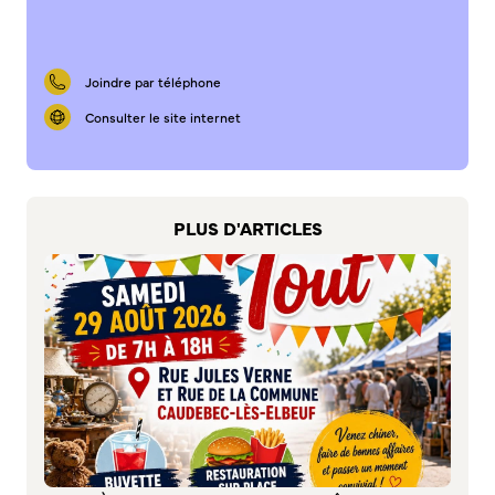
S’abonner au mail d’information
Réseaux sociaux
Journal municipal
Joindre par téléphone
Le Territoire
Consulter le site internet
La Métropole de Rouen Normandie
Le Département de la Seine-Maritime
La Région Normandie
PLUS D'ARTICLES
Culture
Espace Bourvil
Médiathèque Boris Vian
Studio Gainsbourg
Boîtes à lire
Vie associative
Attribution de subventions