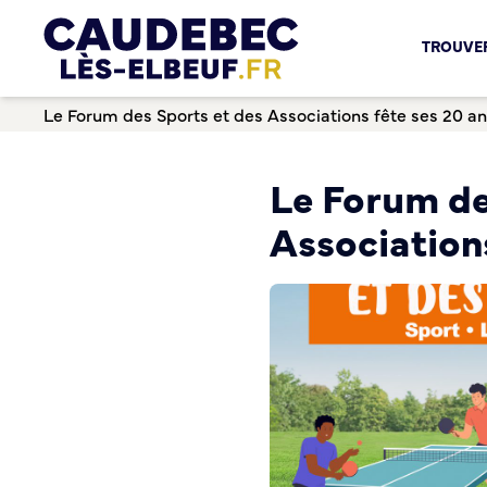
Chèques-cadeaux municipaux – Soutenez le commerce lo
TROUVER
Aides aux porteurs de projets
Locaux professionnels en location
Le Forum des Sports et des Associations fête ses 20 an
Marché
Dispositif Teste ton Etal’
Boutique test
Le Forum de
Habitat Urbanisme
Associations
Permis de louer
Démarches en ligne
Renov’ Enseigne
Risques majeurs
Taxe locale sur la Publicité Extérieure
Éclairage public
Plan Local d’Urbanisme (PLU)
Demande d’Occupation du Domaine Public
Sécurité tranquillité