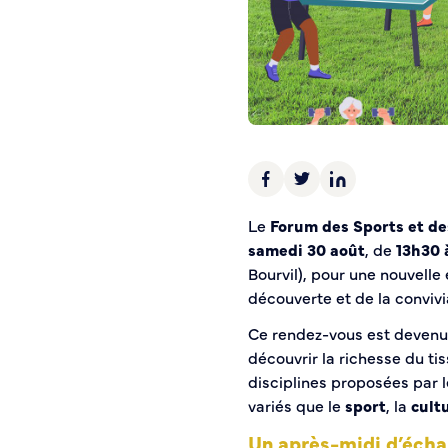
Police municipale
Pré-plainte en ligne
Tranquillité vacances
Vidéoprotection
Aide à l’installation d’alarmes
Horaires pour le bricolage et le jardinage
Infos pratiques
Le
Forum des Sports et de
samedi 30 août
, de
13h30 
Plan de Ville
Bourvil), pour une nouvelle
Numéros d’urgence
découverte et de la convivia
Location de salles
Annuaire des services publics
Ce rendez-vous est devenu 
découvrir la richesse du t
DÉCOUVRIR SORTIR
disciplines proposées par l
variés que le
sport
, la
cult
Bienvenue à Caudebec
Un après-midi d’écha