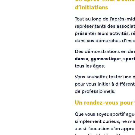
d’initiations
Histoire de la ville
Patrimoine historique
Tout au long de l’après-mid
Temps forts
représentants des associati
Venir à Caudebec
présenter leurs activités,
Emménager à Caudebec
dans vos démarches d’inscri
Cadre de vie
Des démonstrations en dire
danse
,
gymnastique
,
sport
Parcs et jardins
tous les âges.
Entretien durable des espaces verts
Vous souhaitez tester une n
Concours des maisons et balcons fleuris
pour vous initier à différ
Entretien des haies
de professionnels.
Aide à l’achat d’un composteur ou récupérateur d’eau
S’informer
Un rendez-vous pour 
Que vous soyez sportif ague
Application
simplement curieux, ne man
S’abonner au mail d’information
aussi l’occasion d’en appre
Réseaux sociaux