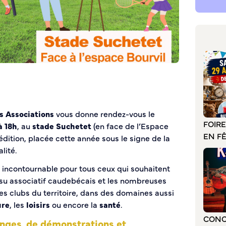
s Associations
vous donne rendez-vous le
FOIR
à 18h
, au
stade Suchetet
(en face de l’Espace
EN F
 édition, placée cette année sous le signe de la
lité.
incontournable pour tous ceux qui souhaitent
issu associatif caudebécais et les nombreuses
es clubs du territoire, dans des domaines aussi
ure
, les
loisirs
ou encore la
santé
.
CONC
nges, de démonstrations et