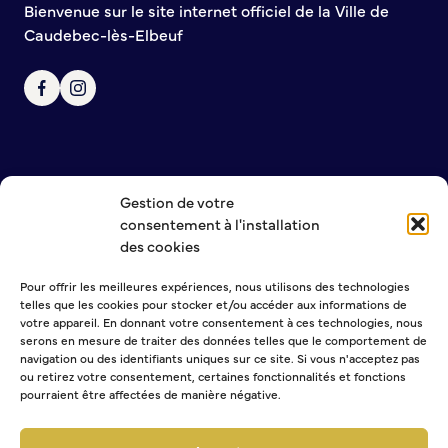
Bienvenue sur le site internet officiel de la Ville de
Bienvenue à Caudebec
Caudebec-lès-Elbeuf
Histoire de la ville
Patrimoine historique
Temps forts
Venir à Caudebec
Emménager à Caudebec
Cadre de vie
Gestion de votre
NOUS CONTACTER
consentement à l'installation
MENTIONS LÉGALES
des cookies
POLITIQUE DE CONFIDENTIALITÉ
Parcs et jardins
Entretien durable des espaces verts
Pour offrir les meilleures expériences, nous utilisons des technologies
Concours des maisons et balcons fleuris
telles que les cookies pour stocker et/ou accéder aux informations de
NEWSLETTER
votre appareil. En donnant votre consentement à ces technologies, nous
Entretien des haies
serons en mesure de traiter des données telles que le comportement de
Aide à l’achat d’un composteur ou récupérateur d’eau
navigation ou des identifiants uniques sur ce site. Si vous n'acceptez pas
ou retirez votre consentement, certaines fonctionnalités et fonctions
S’informer
pourraient être affectées de manière négative.
Sélectionner une ou plusieurs listes :
Application
Abonnement Journal municipal