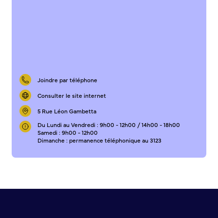
Sécurité tranquillité
Police municipale
Pré-plainte en ligne
Tranquillité vacances
Vidéoprotection
Joindre par téléphone
Aide à l’installation d’alarmes
Consulter le site internet
Horaires pour le bricolage et le jardinage
5 Rue Léon Gambetta
Infos pratiques
Du Lundi au Vendredi : 9h00 - 12h00 / 14h00 - 18h00
Samedi : 9h00 - 12h00
Plan de Ville
Dimanche : permanence téléphonique au 3123
Numéros d’urgence
Location de salles
Annuaire des services publics
DÉCOUVRIR SORTIR