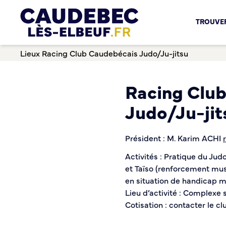
Chèques-cadeaux municipaux – Soutenez le commerce lo
TROUVER
Aides aux porteurs de projets
Locaux professionnels en location
Lieux
Racing Club Caudebécais Judo/Ju-jitsu
Marché
Dispositif Teste ton Etal’
Boutique test
Racing Clu
Habitat Urbanisme
Judo/Ju-jit
Permis de louer
Démarches en ligne
Président : M. Karim ACHI
Renov’ Enseigne
Activités : Pratique du Judo 
Risques majeurs
et Taïso (renforcement mus
Taxe locale sur la Publicité Extérieure
en situation de handicap m
Éclairage public
Lieu d’activité : Complexe s
Plan Local d’Urbanisme (PLU)
Cotisation : contacter le cl
Demande d’Occupation du Domaine Public
Sécurité tranquillité