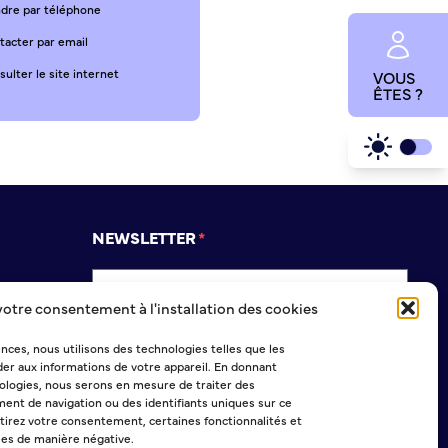
ndre par téléphone
tacter par email
ulter le site internet
VOUS
ÊTES ?
NEWSLETTER
votre consentement à l'installation des cookies
Sélectionner une ou plusieurs listes :
ences, nous utilisons des technologies telles que les
Abonnement Journal municipal
er aux informations de votre appareil. En donnant
Abonnement Agenda
logies, nous serons en mesure de traiter des
Abonnement à la Lettre d'information
ent de navigation ou des identifiants uniques sur ce
etirez votre consentement, certaines fonctionnalités et
ées de manière négative.