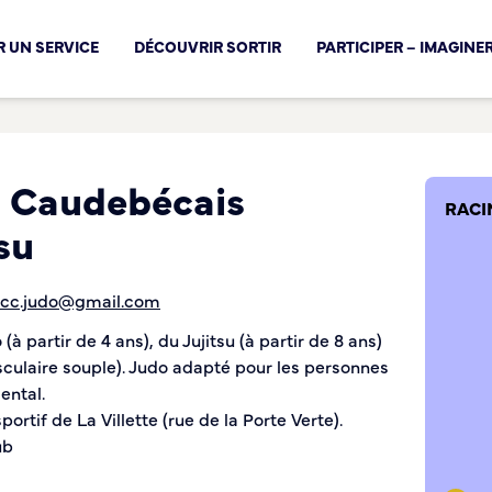
cal !
 UN SERVICE
DÉCOUVRIR SORTIR
PARTICIPER – IMAGINE
b Caudebécais
RACI
su
rcc.judo@gmail.com
(à partir de 4 ans), du Jujitsu (à partir de 8 ans)
culaire souple). Judo adapté pour les personnes
ental.
portif de La Villette (rue de la Porte Verte).
ub