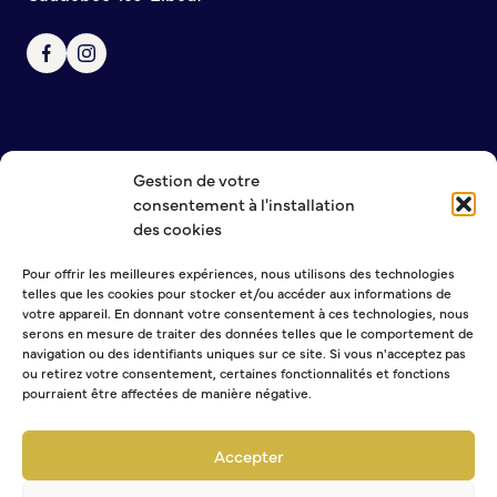
Bienvenue à Caudebec
Histoire de la ville
Patrimoine historique
Temps forts
Venir à Caudebec
Gestion de votre
Emménager à Caudebec
NOUS CONTACTER
consentement à l'installation
MENTIONS LÉGALES
Cadre de vie
des cookies
POLITIQUE DE CONFIDENTIALITÉ
Pour offrir les meilleures expériences, nous utilisons des technologies
Parcs et jardins
telles que les cookies pour stocker et/ou accéder aux informations de
Entretien durable des espaces verts
NEWSLETTER
votre appareil. En donnant votre consentement à ces technologies, nous
serons en mesure de traiter des données telles que le comportement de
Concours des maisons et balcons fleuris
navigation ou des identifiants uniques sur ce site. Si vous n'acceptez pas
Entretien des haies
ou retirez votre consentement, certaines fonctionnalités et fonctions
Aide à l’achat d’un composteur ou récupérateur d’eau
pourraient être affectées de manière négative.
Sélectionner une ou plusieurs listes :
S’informer
Abonnement Journal municipal
Accepter
Abonnement Agenda
Application
Abonnement à la Lettre d'information