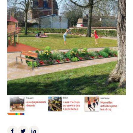
Demande d’Occupation du Domaine Public
Sécurité tranquillité
Police municipale
Pré-plainte en ligne
Tranquillité vacances
Vidéoprotection
Aide à l’installation d’alarmes
Horaires pour le bricolage et le jardinage
Infos pratiques
Plan de Ville
Numéros d’urgence
Location de salles
Annuaire des services publics
DÉCOUVRIR SORTIR