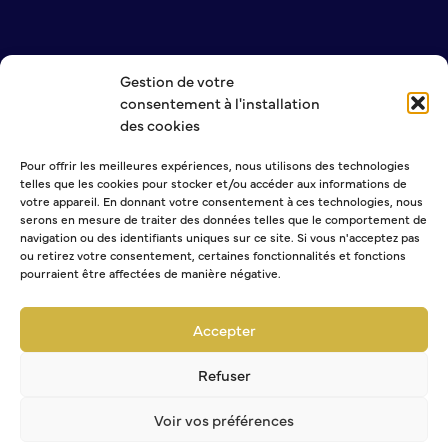
S’abonner au mail d’information
Réseaux sociaux
Journal municipal
Gestion de votre
NOUS CONTACTER
Le Territoire
consentement à l'installation
MENTIONS LÉGALES
des cookies
POLITIQUE DE CONFIDENTIALITÉ
La Métropole de Rouen Normandie
Pour offrir les meilleures expériences, nous utilisons des technologies
Le Département de la Seine-Maritime
telles que les cookies pour stocker et/ou accéder aux informations de
La Région Normandie
NEWSLETTER
votre appareil. En donnant votre consentement à ces technologies, nous
serons en mesure de traiter des données telles que le comportement de
Culture
navigation ou des identifiants uniques sur ce site. Si vous n'acceptez pas
ou retirez votre consentement, certaines fonctionnalités et fonctions
pourraient être affectées de manière négative.
Espace Bourvil
Sélectionner une ou plusieurs listes :
Médiathèque Boris Vian
Abonnement Journal municipal
Accepter
Studio Gainsbourg
Abonnement Agenda
Boîtes à lire
Abonnement à la Lettre d'information
Refuser
Vie associative
Voir vos préférences
Attribution de subventions