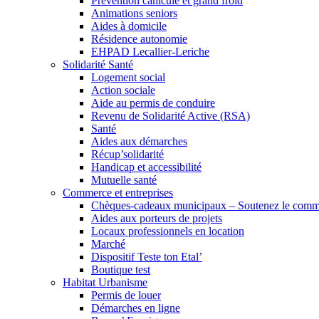
Prévention canicule et grand froid
Animations seniors
Aides à domicile
Résidence autonomie
EHPAD Lecallier-Leriche
Solidarité Santé
Logement social
Action sociale
Aide au permis de conduire
Revenu de Solidarité Active (RSA)
Santé
Aides aux démarches
Récup’solidarité
Handicap et accessibilité
Mutuelle santé
Commerce et entreprises
Chèques-cadeaux municipaux – Soutenez le comme
Aides aux porteurs de projets
Locaux professionnels en location
Marché
Dispositif Teste ton Etal’
Boutique test
Habitat Urbanisme
Permis de louer
Démarches en ligne