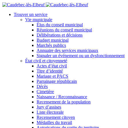
Trouver un service
Vie municipale
Élus du conseil municipal
Réunions du conseil municipal
Délibérations et décisions
Budget municipal
Marchés publics
Annuaire des services municipaux
Signaler un événement ou un dysfonctionnement
État civil et citoyenneté
Actes d’état civil
Titre d’identité
Mariage et PACS
Parrainage républicain
Décès
Cimetière
Naissance / Reconnaissance
Recensement de la population
Jury d’assises
Liste électorale
Recensement citoyen
Médailles du travail
Autorisations de sortie du territoire