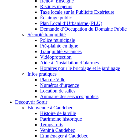
Renov’ Enseigne
Risques majeurs
Taxe locale sur la Publicité Extérieure
Éclairage public
Plan Local d’Urbanisme (PLU)
Demande d’Occupation du Domaine Public
Sécurité tranquillité
Police municipale
Pré-plainte en ligne
Tranquillité vacances
Vidéoprotection
Aide à l’installation d’alarmes
Horaires pour le bricolage et le jardinage
Infos pratiques
Plan de Ville
Numéros d’urgence
Location de salles
Annuaire des services publics
Découvrir Sortir
Bienvenue à Caudebec
Histoire de la ville
Patrimoine historique
Temps forts
Venir à Caudebec
Emménager à Caudebec