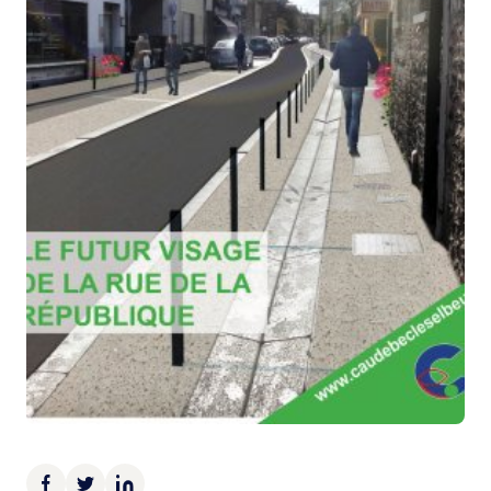
Demande d’Occupation du Domaine Public
Sécurité tranquillité
Police municipale
Pré-plainte en ligne
Tranquillité vacances
Vidéoprotection
Aide à l’installation d’alarmes
Horaires pour le bricolage et le jardinage
Infos pratiques
Plan de Ville
Numéros d’urgence
Location de salles
Annuaire des services publics
DÉCOUVRIR SORTIR