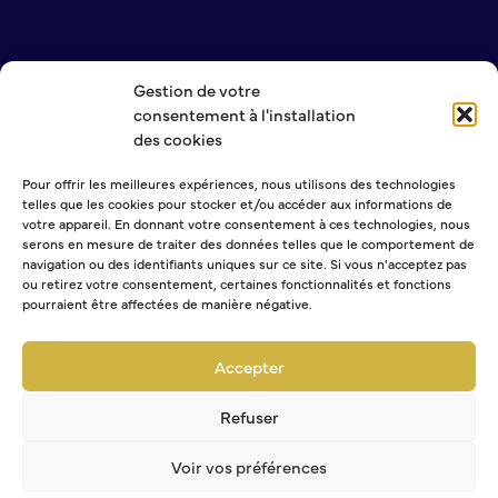
S’abonner au mail d’information
Réseaux sociaux
Journal municipal
Gestion de votre
NOUS CONTACTER
Le Territoire
consentement à l'installation
MENTIONS LÉGALES
des cookies
POLITIQUE DE CONFIDENTIALITÉ
La Métropole de Rouen Normandie
Pour offrir les meilleures expériences, nous utilisons des technologies
Le Département de la Seine-Maritime
telles que les cookies pour stocker et/ou accéder aux informations de
La Région Normandie
NEWSLETTER
votre appareil. En donnant votre consentement à ces technologies, nous
serons en mesure de traiter des données telles que le comportement de
Culture
navigation ou des identifiants uniques sur ce site. Si vous n'acceptez pas
ou retirez votre consentement, certaines fonctionnalités et fonctions
pourraient être affectées de manière négative.
Espace Bourvil
Sélectionner une ou plusieurs listes :
Médiathèque Boris Vian
Abonnement Journal municipal
Accepter
Studio Gainsbourg
Abonnement Agenda
Boîtes à lire
Abonnement à la Lettre d'information
Refuser
Vie associative
Voir vos préférences
Attribution de subventions