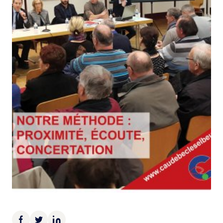
Demande d’Occupation du Domaine Public
Sécurité tranquillité
Police municipale
Pré-plainte en ligne
Tranquillité vacances
Vidéoprotection
Aide à l’installation d’alarmes
Horaires pour le bricolage et le jardinage
Infos pratiques
Plan de Ville
Numéros d’urgence
Location de salles
Annuaire des services publics
DÉCOUVRIR SORTIR