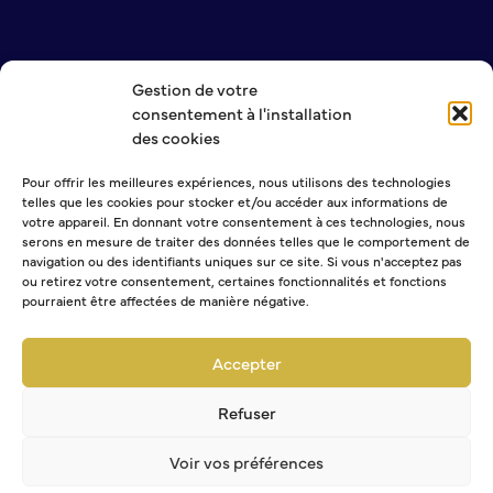
S’abonner au mail d’information
Réseaux sociaux
Journal municipal
Gestion de votre
NOUS CONTACTER
Le Territoire
consentement à l'installation
MENTIONS LÉGALES
des cookies
POLITIQUE DE CONFIDENTIALITÉ
La Métropole de Rouen Normandie
Pour offrir les meilleures expériences, nous utilisons des technologies
Le Département de la Seine-Maritime
telles que les cookies pour stocker et/ou accéder aux informations de
La Région Normandie
NEWSLETTER
votre appareil. En donnant votre consentement à ces technologies, nous
serons en mesure de traiter des données telles que le comportement de
Culture
navigation ou des identifiants uniques sur ce site. Si vous n'acceptez pas
ou retirez votre consentement, certaines fonctionnalités et fonctions
pourraient être affectées de manière négative.
Espace Bourvil
Sélectionner une ou plusieurs listes :
Médiathèque Boris Vian
Abonnement Journal municipal
Accepter
Studio Gainsbourg
Abonnement Agenda
Boîtes à lire
Abonnement à la Lettre d'information
Refuser
Vie associative
Voir vos préférences
Attribution de subventions