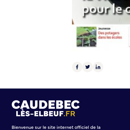
Histoire de la ville
Patrimoine historique
Temps forts
Venir à Caudebec
Emménager à Caudebec
Cadre de vie
Parcs et jardins
Entretien durable des espaces verts
Concours des maisons et balcons fleuris
Entretien des haies
Aide à l’achat d’un composteur ou récupérateur d’eau
S’informer
Application
S’abonner au mail d’information
Bienvenue sur le site internet officiel de la
Réseaux sociaux