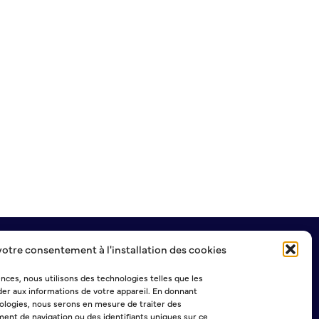
votre consentement à l'installation des cookies
NEWSLETTER
ences, nous utilisons des technologies telles que les
er aux informations de votre appareil. En donnant
logies, nous serons en mesure de traiter des
ent de navigation ou des identifiants uniques sur ce