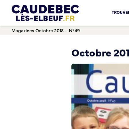
Chèques-cadeaux municipaux – Soutenez le commerce lo
TROUVER
Aides aux porteurs de projets
Locaux professionnels en location
Magazines
Octobre 2018 – N°49
Marché
Dispositif Teste ton Etal’
Boutique test
Octobre 20
Habitat Urbanisme
Permis de louer
Démarches en ligne
Renov’ Enseigne
Risques majeurs
Taxe locale sur la Publicité Extérieure
Éclairage public
Plan Local d’Urbanisme (PLU)
Demande d’Occupation du Domaine Public
Sécurité tranquillité