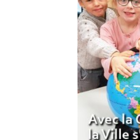
Police municipale
Pré-plainte en ligne
Tranquillité vacances
Vidéoprotection
Aide à l’installation d’alarmes
Horaires pour le bricolage et le jardinage
Infos pratiques
Plan de Ville
Numéros d’urgence
Location de salles
Annuaire des services publics
DÉCOUVRIR SORTIR
Bienvenue à Caudebec