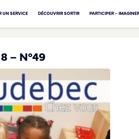
cal !
 UN SERVICE
DÉCOUVRIR SORTIR
PARTICIPER – IMAGINE
18 – N°49