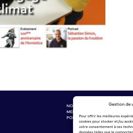
Gestion de 
NOUS CONTACTER
MENTIONS LÉGALES
Pour offrir les meilleures expéri
POLITIQUE DE CONFIDENTIALITÉ
cookies pour stocker et/ou accéd
votre consentement à ces techno
données telles que le comportem