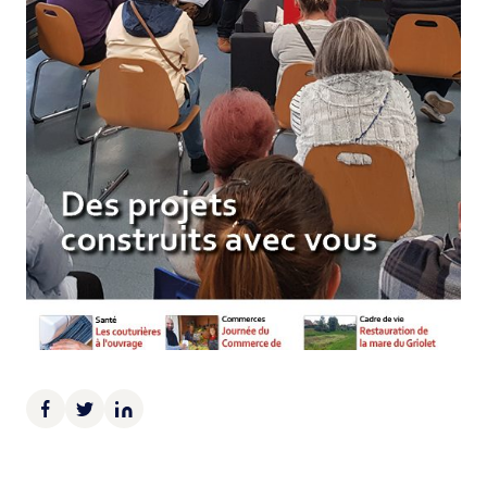
Demande d’Occupation du Domaine Public
Sécurité tranquillité
Police municipale
Pré-plainte en ligne
Tranquillité vacances
Vidéoprotection
Aide à l’installation d’alarmes
Horaires pour le bricolage et le jardinage
Infos pratiques
Plan de Ville
Numéros d’urgence
Location de salles
Annuaire des services publics
DÉCOUVRIR SORTIR