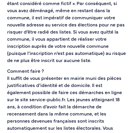
étant considéré comme fictif ». Par conséquent, si
Bienvenue à Caudebec
vous avez déménagé, même en restant dans la
commune, il est impératif de communiquer votre
Histoire de la ville
nouvelle adresse au service des élections pour ne pas
Patrimoine historique
risquer d’être radié des listes. Si vous avez quitté la
Temps forts
commune, il vous appartient de réaliser votre
Venir à Caudebec
inscription auprès de votre nouvelle commune
Emménager à Caudebec
(puisque l’inscription n’est pas automatique) au risque
Cadre de vie
de ne plus être inscrit sur aucune liste.
Comment faire ?
Parcs et jardins
Il suffit de vous présenter en mairie muni des pièces
Entretien durable des espaces verts
justificatives d’identité et de domicile. Il est
Concours des maisons et balcons fleuris
également possible de faire ces démarches en ligne
Entretien des haies
sur le site service-public.fr. Les jeunes atteignant 18
Aide à l’achat d’un composteur ou récupérateur d’eau
ans, à condition d’avoir fait la démarche de
recensement dans la même commune, et les
S’informer
personnes devenues françaises sont inscrits
automatiquement sur les listes électorales. Vous
Application