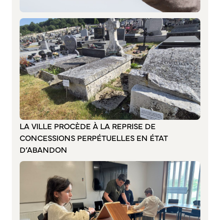
Annuaire des associations
Mise à jour de l’annuaire des associations
S’engager auprès d’une association
Sport Loisirs
Annuaire des équipements de sport et de loisirs
Annuaire des clubs sportifs
Mise à jour de l’annuaire des clubs sportifs
Caudebec Rando
Champions de demain
LA VILLE PROCÈDE À LA REPRISE DE
International
CONCESSIONS PERPÉTUELLES EN ÉTAT
D’ABANDON
Les jumelages
PARTICIPER – IMAGINER DEMAIN
Démocratie locale et concertation