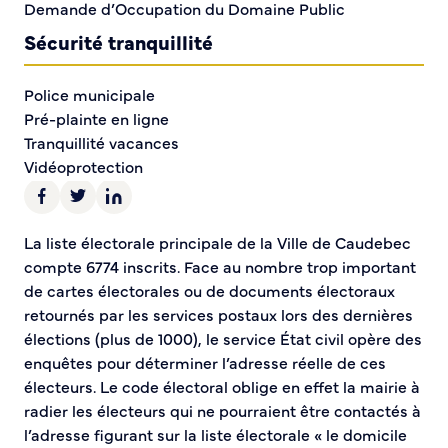
Demande d’Occupation du Domaine Public
Sécurité tranquillité
Police municipale
Pré-plainte en ligne
Tranquillité vacances
Vidéoprotection
Aide à l’installation d’alarmes
Horaires pour le bricolage et le jardinage
La liste électorale principale de la Ville de Caudebec
Infos pratiques
compte 6774 inscrits. Face au nombre trop important
de cartes électorales ou de documents électoraux
Plan de Ville
retournés par les services postaux lors des dernières
Numéros d’urgence
élections (plus de 1000), le service État civil opère des
Location de salles
enquêtes pour déterminer l’adresse réelle de ces
Annuaire des services publics
électeurs. Le code électoral oblige en effet la mairie à
radier les électeurs qui ne pourraient être contactés à
DÉCOUVRIR SORTIR
l’adresse figurant sur la liste électorale « le domicile