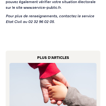
pouvez également vérifier votre situation électorale
S’abonner au mail d’information
sur le site www.service-public.fr.
Réseaux sociaux
Journal municipal
Pour plus de renseignements, contactez le service
Etat Civil au 02 32 96 02 05.
Le Territoire
La Métropole de Rouen Normandie
Le Département de la Seine-Maritime
La Région Normandie
Culture
PLUS D'ARTICLES
Espace Bourvil
Médiathèque Boris Vian
Studio Gainsbourg
Boîtes à lire
Vie associative
Attribution de subventions