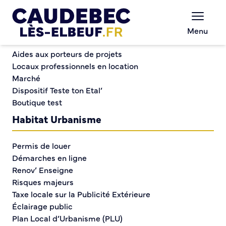
Commerce et entreprises
Chèques-cadeaux municipaux – Soutenez le
Menu
commerce local !
Mise à jour de la liste électorale : Vérifiez bien votre
Aides aux porteurs de projets
adresse d’inscription
Locaux professionnels en location
Marché
Dispositif Teste ton Etal’
Mise à jour de la liste
Boutique test
électorale : Vérifiez bien
Habitat Urbanisme
votre adresse
Permis de louer
d’inscription
Démarches en ligne
Renov’ Enseigne
Risques majeurs
Taxe locale sur la Publicité Extérieure
Éclairage public
Plan Local d’Urbanisme (PLU)