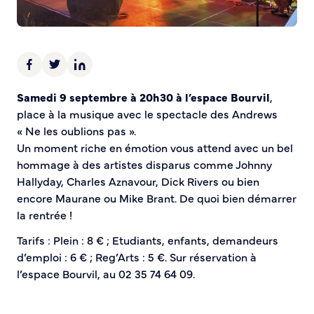
Demande d’Occupation du Domaine Public
Sécurité tranquillité
Police municipale
Pré-plainte en ligne
Samedi 9 septembre à 20h30 à l’espace Bourvil
,
Tranquillité vacances
place à la musique avec le spectacle des Andrews
Vidéoprotection
« Ne les oublions pas ».
Aide à l’installation d’alarmes
Un moment riche en émotion vous attend avec un bel
Horaires pour le bricolage et le jardinage
hommage à des artistes disparus comme Johnny
Infos pratiques
Hallyday, Charles Aznavour, Dick Rivers ou bien
encore Maurane ou Mike Brant. De quoi bien démarrer
Plan de Ville
la rentrée !
Numéros d’urgence
Tarifs : Plein : 8 € ; Etudiants, enfants, demandeurs
Location de salles
d’emploi : 6 € ; Reg’Arts : 5 €. Sur réservation à
Annuaire des services publics
l’espace Bourvil, au 02 35 74 64 09.
DÉCOUVRIR SORTIR