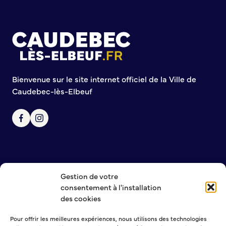
Commission de participation citoyenne
Conseil municipal des Jeunes (CMJ)
Conseil Municipal des Ados (CMA)
Conseil municipal des Sages
Grands projets
Bienvenue sur le site internet officiel de la Ville de
Caudebec-lès-Elbeuf
Le Centre municipal
Les Cavées Est
La Halle Couverte
Gestion de votre
NOUS CONTACTER
consentement à l'installation
MENTIONS LÉGALES
des cookies
POLITIQUE DE CONFIDENTIALITÉ
Pour offrir les meilleures expériences, nous utilisons des technologies