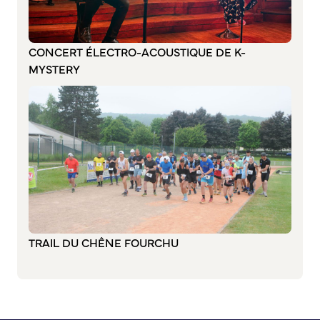
Annuaire des associations
Mise à jour de l’annuaire des associations
S’engager auprès d’une association
CONCERT ÉLECTRO-ACOUSTIQUE DE K-
Sport Loisirs
MYSTERY
Annuaire des équipements de sport et de loisirs
Annuaire des clubs sportifs
Mise à jour de l’annuaire des clubs sportifs
Caudebec Rando
Champions de demain
International
Les jumelages
TRAIL DU CHÊNE FOURCHU
PARTICIPER – IMAGINER DEMAIN
Démocratie locale et concertation