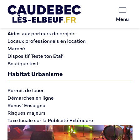
Commerce et entreprises
Chèques-cadeaux municipaux – Soutenez le
Menu
commerce local !
« Ne les oublions pas » Spectacle des Andrews
Aides aux porteurs de projets
Locaux professionnels en location
Marché
« Ne les oublions pas »
Dispositif Teste ton Etal’
Boutique test
Spectacle des Andrews
Habitat Urbanisme
Permis de louer
Démarches en ligne
Renov’ Enseigne
Risques majeurs
Taxe locale sur la Publicité Extérieure
Éclairage public
Plan Local d’Urbanisme (PLU)