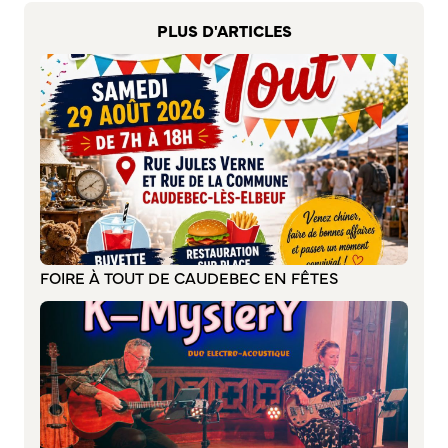
S’abonner au mail d’information
PLUS D'ARTICLES
Réseaux sociaux
Journal municipal
Le Territoire
La Métropole de Rouen Normandie
Le Département de la Seine-Maritime
La Région Normandie
Culture
FOIRE À TOUT DE CAUDEBEC EN FÊTES
Espace Bourvil
Médiathèque Boris Vian
Studio Gainsbourg
Boîtes à lire
Vie associative
Attribution de subventions