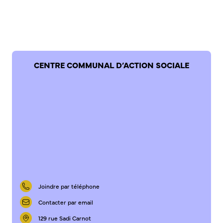
Bienvenue à Caudebec
Histoire de la ville
Patrimoine historique
Temps forts
CENTRE COMMUNAL D’ACTION SOCIALE
Venir à Caudebec
Emménager à Caudebec
Cadre de vie
Parcs et jardins
Entretien durable des espaces verts
Concours des maisons et balcons fleuris
Entretien des haies
Aide à l’achat d’un composteur ou récupérateur d’eau
Joindre par téléphone
S’informer
Contacter par email
Application
129 rue Sadi Carnot