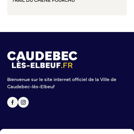
Commission de participation citoyenne
Conseil municipal des Jeunes (CMJ)
Conseil Municipal des Ados (CMA)
Conseil municipal des Sages
Grands projets
Le Centre municipal
Les Cavées Est
La Halle Couverte
Bienvenue sur le site internet officiel de la Ville de
Caudebec-lès-Elbeuf