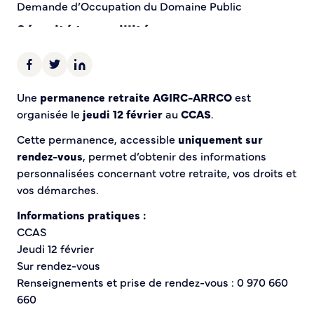
Demande d’Occupation du Domaine Public
Sécurité tranquillité
Police municipale
Pré-plainte en ligne
Une
permanence retraite AGIRC-ARRCO
est
Tranquillité vacances
organisée le
jeudi 12 février
au
CCAS
.
Vidéoprotection
Aide à l’installation d’alarmes
Cette permanence, accessible
uniquement sur
Horaires pour le bricolage et le jardinage
rendez-vous
, permet d’obtenir des informations
Infos pratiques
personnalisées concernant votre retraite, vos droits et
vos démarches.
Plan de Ville
Informations pratiques :
Numéros d’urgence
CCAS
Location de salles
Jeudi 12 février
Annuaire des services publics
Sur rendez-vous
Renseignements et prise de rendez-vous : 0 970 660
DÉCOUVRIR SORTIR
660