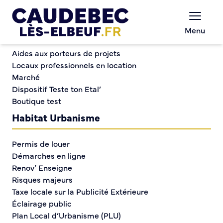
Commerce et entreprises
Chèques-cadeaux municipaux – Soutenez le
Menu
commerce local !
Permanence retraite AGIRC-ARRCO
Aides aux porteurs de projets
Locaux professionnels en location
Marché
Permanence retraite
Dispositif Teste ton Etal’
Boutique test
AGIRC-ARRCO
Habitat Urbanisme
Permis de louer
Démarches en ligne
Renov’ Enseigne
Risques majeurs
Taxe locale sur la Publicité Extérieure
Éclairage public
Plan Local d’Urbanisme (PLU)