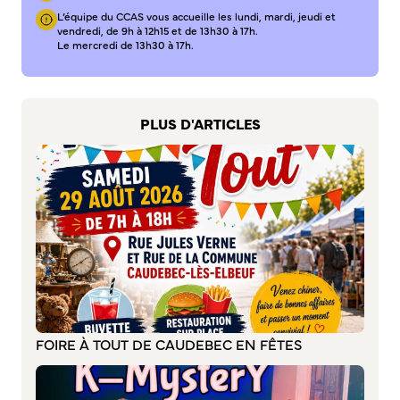
S’abonner au mail d’information
L’équipe du CCAS vous accueille les lundi, mardi, jeudi et
vendredi, de 9h à 12h15 et de 13h30 à 17h.
Réseaux sociaux
Le mercredi de 13h30 à 17h.
Journal municipal
Le Territoire
PLUS D'ARTICLES
La Métropole de Rouen Normandie
Le Département de la Seine-Maritime
La Région Normandie
Culture
Espace Bourvil
Médiathèque Boris Vian
Studio Gainsbourg
Boîtes à lire
Vie associative
FOIRE À TOUT DE CAUDEBEC EN FÊTES
Attribution de subventions