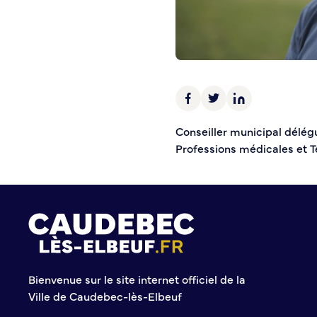
Police municipale
Pré-plainte en ligne
Tranquillité vacances
Vidéoprotection
Aide à l’installation d’alarmes
Horaires pour le bricolage et le jardinage
Conseiller municipal délégu
Infos pratiques
Professions médicales et T
Plan de Ville
Numéros d’urgence
Location de salles
Annuaire des services publics
DÉCOUVRIR SORTIR
Bienvenue sur le site internet officiel de la
Ville de Caudebec-lès-Elbeuf
Bienvenue à Caudebec