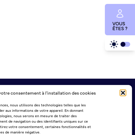
VOUS
ÊTES ?
votre consentement à l'installation des cookies
NEWSLETTER
ences, nous utilisons des technologies telles que les
er aux informations de votre appareil. En donnant
logies, nous serons en mesure de traiter des
ent de navigation ou des identifiants uniques sur ce
Sélectionner une ou plusieurs listes :
etirez votre consentement, certaines fonctionnalités et
Abonnement Journal municipal
ées de manière négative.