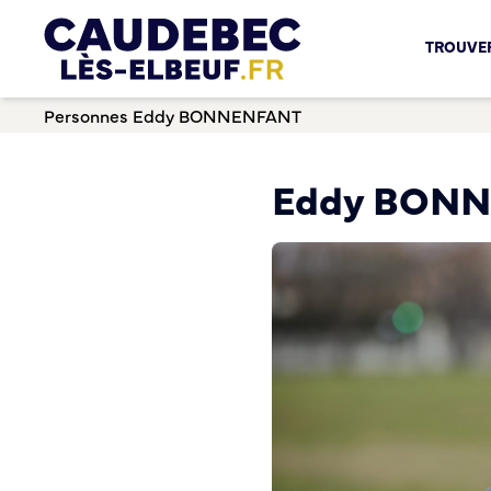
Chèques-cadeaux municipaux – Soutenez le commerce lo
TROUVER
Aides aux porteurs de projets
Locaux professionnels en location
Personnes
Eddy BONNENFANT
Marché
Dispositif Teste ton Etal’
Boutique test
Eddy BON
Habitat Urbanisme
Permis de louer
Démarches en ligne
Renov’ Enseigne
Risques majeurs
Taxe locale sur la Publicité Extérieure
Éclairage public
Plan Local d’Urbanisme (PLU)
Demande d’Occupation du Domaine Public
Sécurité tranquillité