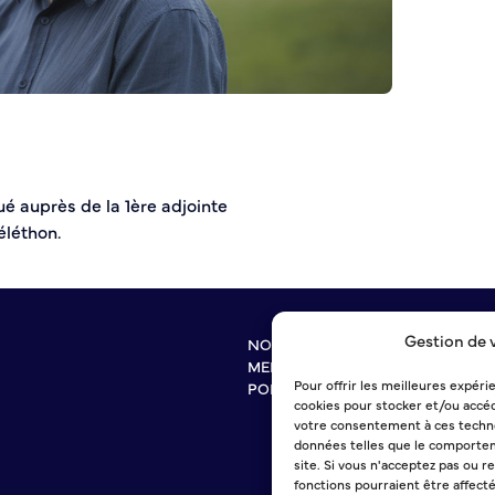
é auprès de la 1ère adjointe
éléthon.
Gestion de 
NOUS CONTACTER
MENTIONS LÉGALES
Pour offrir les meilleures expéri
POLITIQUE DE CONFIDENTIALITÉ
cookies pour stocker et/ou accéd
votre consentement à ces techno
données telles que le comportem
site. Si vous n'acceptez pas ou r
fonctions pourraient être affect