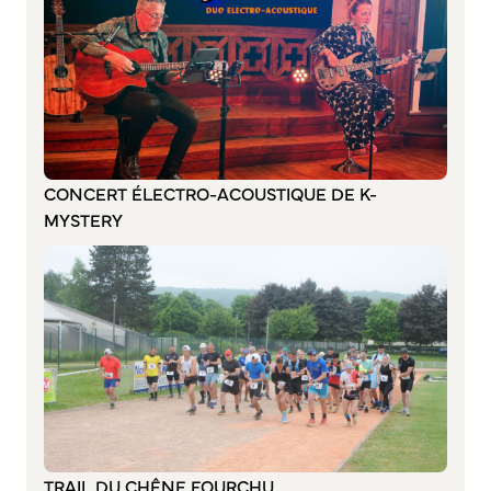
Annuaire des associations
Mise à jour de l’annuaire des associations
S’engager auprès d’une association
Sport Loisirs
Annuaire des équipements de sport et de loisirs
Annuaire des clubs sportifs
CONCERT ÉLECTRO-ACOUSTIQUE DE K-
Mise à jour de l’annuaire des clubs sportifs
MYSTERY
Caudebec Rando
Champions de demain
International
Les jumelages
PARTICIPER – IMAGINER DEMAIN
Démocratie locale et concertation
TRAIL DU CHÊNE FOURCHU