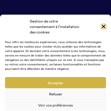
Gestion de votre
NOUS CONTACTER
consentement à l'installation
MENTIONS LÉGALES
des cookies
POLITIQUE DE CONFIDENTIALITÉ
Pour offrir les meilleures expériences, nous utilisons des technologies
telles que les cookies pour stocker et/ou accéder aux informations de
NEWSLETTER
votre appareil. En donnant votre consentement à ces technologies, nous
serons en mesure de traiter des données telles que le comportement de
navigation ou des identifiants uniques sur ce site. Si vous n'acceptez pas
ou retirez votre consentement, certaines fonctionnalités et fonctions
pourraient être affectées de manière négative.
Sélectionner une ou plusieurs listes :
Abonnement Journal municipal
Accepter
Abonnement Agenda
Abonnement à la Lettre d'information
Refuser
Voir vos préférences