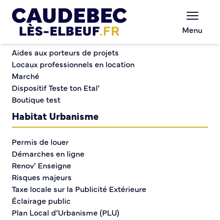
Commerce et entreprises
Chèques-cadeaux municipaux – Soutenez le
Menu
commerce local !
Présentation de l’étude de la Ligue de Protection des
Aides aux porteurs de projets
Oiseaux
Locaux professionnels en location
Marché
Dispositif Teste ton Etal’
Présentation de l’étude
Boutique test
de la Ligue de
Habitat Urbanisme
Protection des Oiseaux
Permis de louer
Démarches en ligne
Renov’ Enseigne
Risques majeurs
Taxe locale sur la Publicité Extérieure
Éclairage public
Plan Local d’Urbanisme (PLU)