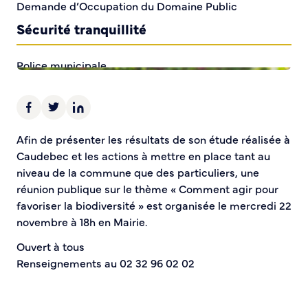
Demande d’Occupation du Domaine Public
Sécurité tranquillité
Police municipale
Pré-plainte en ligne
Tranquillité vacances
Vidéoprotection
Aide à l’installation d’alarmes
Afin de présenter les résultats de son étude réalisée à
Horaires pour le bricolage et le jardinage
Caudebec et les actions à mettre en place tant au
Infos pratiques
niveau de la commune que des particuliers, une
réunion publique sur le thème « Comment agir pour
favoriser la biodiversité » est organisée le mercredi 22
Plan de Ville
novembre à 18h en Mairie.
Numéros d’urgence
Location de salles
Ouvert à tous
Annuaire des services publics
Renseignements au 02 32 96 02 02
DÉCOUVRIR SORTIR