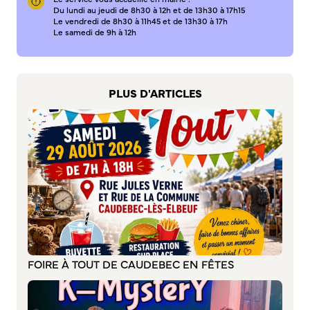
S’abonner au mail d’information
Du lundi au jeudi de 8h30 à 12h et de 13h30 à 17h15
Le vendredi de 8h30 à 11h45 et de 13h30 à 17h
Réseaux sociaux
Le samedi de 9h à 12h
Journal municipal
Le Territoire
PLUS D'ARTICLES
La Métropole de Rouen Normandie
Le Département de la Seine-Maritime
La Région Normandie
Culture
Espace Bourvil
Médiathèque Boris Vian
Studio Gainsbourg
Boîtes à lire
FOIRE À TOUT DE CAUDEBEC EN FÊTES
Vie associative
Attribution de subventions