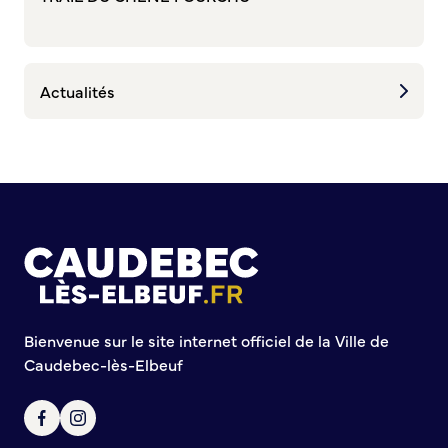
Commission de participation citoyenne
Conseil municipal des Jeunes (CMJ)
Conseil Municipal des Ados (CMA)
Actualités
Conseil municipal des Sages
Grands projets
Le Centre municipal
Les Cavées Est
La Halle Couverte
Bienvenue sur le site internet officiel de la Ville de
Caudebec-lès-Elbeuf