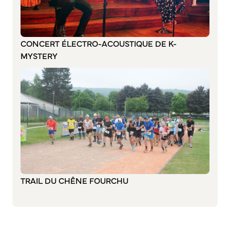
S’abonner au mail d’information
Réseaux sociaux
Journal municipal
CONCERT ÉLECTRO-ACOUSTIQUE DE K-
Le Territoire
MYSTERY
La Métropole de Rouen Normandie
Le Département de la Seine-Maritime
La Région Normandie
Culture
Espace Bourvil
Médiathèque Boris Vian
Studio Gainsbourg
TRAIL DU CHÊNE FOURCHU
Boîtes à lire
Vie associative
Attribution de subventions