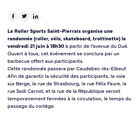
Demande d’Occupation du Domaine Public
Sécurité tranquillité
Police municipale
Le Roller Sports Saint-Pierrais organise une
Pré-plainte en ligne
randonnée (roller, vélo, skateboard, trottinette) le
Tranquillité vacances
vendredi 21 juin à 18h30
à partir de l’avenue du Dué.
Vidéoprotection
Ouvert à tous, cet événement se conclura par un
Aide à l’installation d’alarmes
barbecue offert aux participants.
Horaires pour le bricolage et le jardinage
Cette randonnée passera par Caudebec-lès-Elbeuf.
Afin de garantir la sécurité des participants, la voie
Infos pratiques
sur Berge, la rue de Strasbourg, la rue Félix Faure, la
rue Sadi Carnot, et la rue de la République seront
Plan de Ville
temporairement fermées à la circulation, le temps du
Numéros d’urgence
passage du cortège.
Location de salles
Annuaire des services publics
DÉCOUVRIR SORTIR