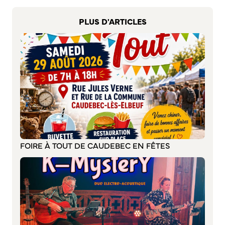
Bienvenue à Caudebec
PLUS D'ARTICLES
Histoire de la ville
Patrimoine historique
Temps forts
Venir à Caudebec
Emménager à Caudebec
Cadre de vie
Parcs et jardins
Entretien durable des espaces verts
FOIRE À TOUT DE CAUDEBEC EN FÊTES
Concours des maisons et balcons fleuris
Entretien des haies
Aide à l’achat d’un composteur ou récupérateur d’eau
S’informer
Application