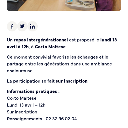
Demande d’Occupation du Domaine Public
Sécurité tranquillité
Police municipale
Pré-plainte en ligne
Un
repas intergénérationnel
est proposé le
lundi 13
Tranquillité vacances
avril à 12h
, à
Corto Maltese
.
Vidéoprotection
Aide à l’installation d’alarmes
Ce moment convivial favorise les échanges et le
Horaires pour le bricolage et le jardinage
partage entre les générations dans une ambiance
Infos pratiques
chaleureuse.
La participation se fait
sur inscription
.
Plan de Ville
Informations pratiques :
Numéros d’urgence
Corto Maltese
Location de salles
Lundi 13 avril – 12h
Annuaire des services publics
Sur inscription
Renseignements : 02 32 96 02 04
DÉCOUVRIR SORTIR