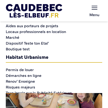
Commerce et entreprises
Chèques-cadeaux municipaux – Soutenez le
Menu
commerce local !
Repas intergénérationnel
Aides aux porteurs de projets
Locaux professionnels en location
Marché
Repas
Dispositif Teste ton Etal’
Boutique test
intergénérationnel
Habitat Urbanisme
Permis de louer
Démarches en ligne
Renov’ Enseigne
Risques majeurs
Taxe locale sur la Publicité Extérieure
Éclairage public
Plan Local d’Urbanisme (PLU)