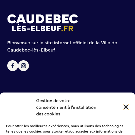
Commission de participation citoyenne
Conseil municipal des Jeunes (CMJ)
Conseil Municipal des Ados (CMA)
Conseil municipal des Sages
Grands projets
Bienvenue sur le site internet officiel de la Ville de
Caudebec-lès-Elbeuf
Le Centre municipal
Les Cavées Est
La Halle Couverte
Gestion de votre
NOUS CONTACTER
consentement à l'installation
MENTIONS LÉGALES
des cookies
POLITIQUE DE CONFIDENTIALITÉ
Pour offrir les meilleures expériences, nous utilisons des technologies
telles que les cookies pour stocker et/ou accéder aux informations de