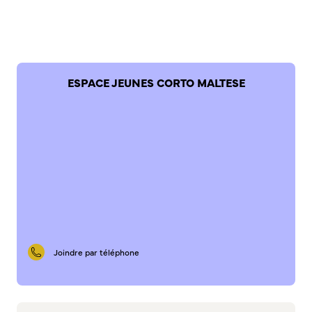
Bienvenue à Caudebec
Histoire de la ville
Patrimoine historique
ESPACE JEUNES CORTO MALTESE
Temps forts
Venir à Caudebec
Emménager à Caudebec
Cadre de vie
Parcs et jardins
Entretien durable des espaces verts
Concours des maisons et balcons fleuris
Entretien des haies
Aide à l’achat d’un composteur ou récupérateur d’eau
Joindre par téléphone
S’informer
Application