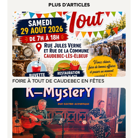
S’abonner au mail d’information
PLUS D'ARTICLES
Réseaux sociaux
Journal municipal
Le Territoire
La Métropole de Rouen Normandie
Le Département de la Seine-Maritime
La Région Normandie
Culture
FOIRE À TOUT DE CAUDEBEC EN FÊTES
Espace Bourvil
Médiathèque Boris Vian
Studio Gainsbourg
Boîtes à lire
Vie associative
Attribution de subventions