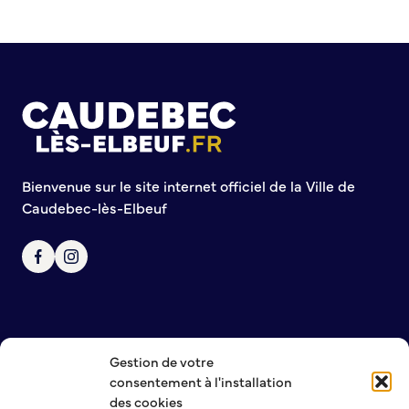
Commission de participation citoyenne
Conseil municipal des Jeunes (CMJ)
Conseil Municipal des Ados (CMA)
Conseil municipal des Sages
Grands projets
Le Centre municipal
Bienvenue sur le site internet officiel de la Ville de
Les Cavées Est
Caudebec-lès-Elbeuf
La Halle Couverte
Gestion de votre
NOUS CONTACTER
consentement à l'installation
MENTIONS LÉGALES
des cookies
POLITIQUE DE CONFIDENTIALITÉ