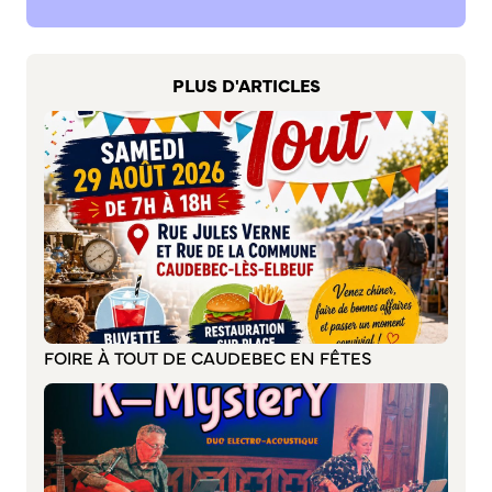
S’abonner au mail d’information
Réseaux sociaux
Journal municipal
PLUS D'ARTICLES
Le Territoire
La Métropole de Rouen Normandie
Le Département de la Seine-Maritime
La Région Normandie
Culture
Espace Bourvil
Médiathèque Boris Vian
FOIRE À TOUT DE CAUDEBEC EN FÊTES
Studio Gainsbourg
Boîtes à lire
Vie associative
Attribution de subventions