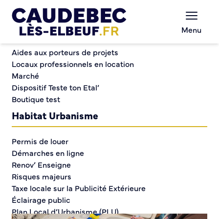
Commerce et entreprises
Chèques-cadeaux municipaux – Soutenez le
Menu
commerce local !
Repas Intergénérationnel à Corto Maltese
Aides aux porteurs de projets
Locaux professionnels en location
Marché
Repas
Dispositif Teste ton Etal’
Boutique test
Intergénérationnel à
Habitat Urbanisme
Corto Maltese
Permis de louer
Démarches en ligne
Renov’ Enseigne
Risques majeurs
Taxe locale sur la Publicité Extérieure
Éclairage public
Plan Local d’Urbanisme (PLU)