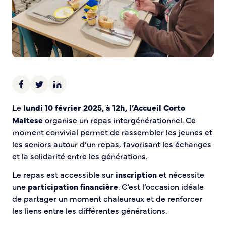
Demande d’Occupation du Domaine Public
Sécurité tranquillité
Police municipale
Pré-plainte en ligne
Tranquillité vacances
Vidéoprotection
Aide à l’installation d’alarmes
Le
lundi 10 février 2025, à 12h, l’Accueil Corto
Horaires pour le bricolage et le jardinage
Maltese
organise un repas intergénérationnel. Ce
Infos pratiques
moment convivial permet de rassembler les jeunes et
les seniors autour d’un repas, favorisant les échanges
Plan de Ville
et la solidarité entre les générations.
Numéros d’urgence
Le repas est accessible sur
inscription
et nécessite
Location de salles
une
participation financière
. C’est l’occasion idéale
Annuaire des services publics
de partager un moment chaleureux et de renforcer
les liens entre les différentes générations.
DÉCOUVRIR SORTIR