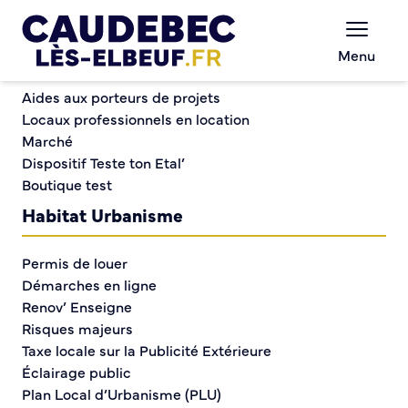
Commerce et entreprises
Chèques-cadeaux municipaux – Soutenez le
Menu
commerce local !
Repas intergénérationnel avec la CARSAT
Aides aux porteurs de projets
Locaux professionnels en location
Marché
Repas
Dispositif Teste ton Etal’
Boutique test
intergénérationnel avec
Habitat Urbanisme
la CARSAT
Permis de louer
Démarches en ligne
Renov’ Enseigne
Risques majeurs
Taxe locale sur la Publicité Extérieure
Éclairage public
Plan Local d’Urbanisme (PLU)