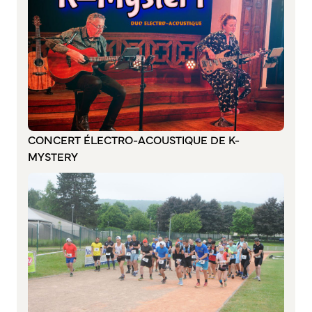
Annuaire des associations
Mise à jour de l’annuaire des associations
S’engager auprès d’une association
Sport Loisirs
Annuaire des équipements de sport et de loisirs
Annuaire des clubs sportifs
Mise à jour de l’annuaire des clubs sportifs
CONCERT ÉLECTRO-ACOUSTIQUE DE K-
Caudebec Rando
MYSTERY
Champions de demain
International
Les jumelages
PARTICIPER – IMAGINER DEMAIN
Démocratie locale et concertation