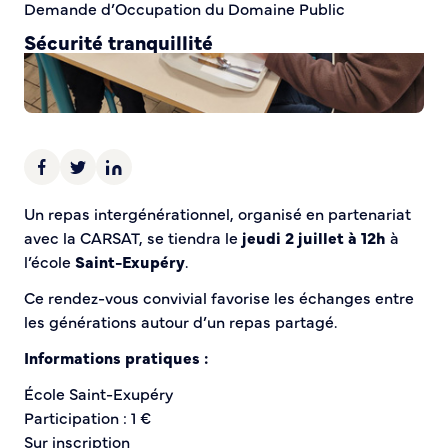
Demande d’Occupation du Domaine Public
Sécurité tranquillité
Police municipale
Pré-plainte en ligne
Tranquillité vacances
Vidéoprotection
Aide à l’installation d’alarmes
Un repas intergénérationnel, organisé en partenariat
Horaires pour le bricolage et le jardinage
avec la CARSAT, se tiendra le
jeudi 2 juillet à 12h
à
Infos pratiques
l’école
Saint-Exupéry
.
Ce rendez-vous convivial favorise les échanges entre
Plan de Ville
les générations autour d’un repas partagé.
Numéros d’urgence
Location de salles
Informations pratiques :
Annuaire des services publics
École Saint-Exupéry
Participation : 1 €
DÉCOUVRIR SORTIR
Sur inscription