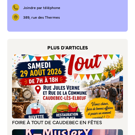
S’abonner au mail d’information
Joindre par téléphone
Réseaux sociaux
389, rue des Thermes
Journal municipal
Le Territoire
La Métropole de Rouen Normandie
PLUS D'ARTICLES
Le Département de la Seine-Maritime
La Région Normandie
Culture
Espace Bourvil
Médiathèque Boris Vian
Studio Gainsbourg
Boîtes à lire
Vie associative
FOIRE À TOUT DE CAUDEBEC EN FÊTES
Attribution de subventions