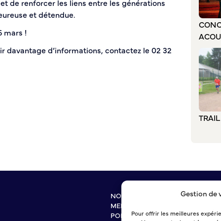
t de renforcer les liens entre les générations
ureuse et détendue.
CONC
6 mars !
ACOU
ir davantage d’informations, contactez le 02 32
TRAI
Gestion de 
NOUS CONTACTER
MENTIONS LÉGALES
Pour offrir les meilleures expéri
POLITIQUE DE CONFIDENTIALITÉ