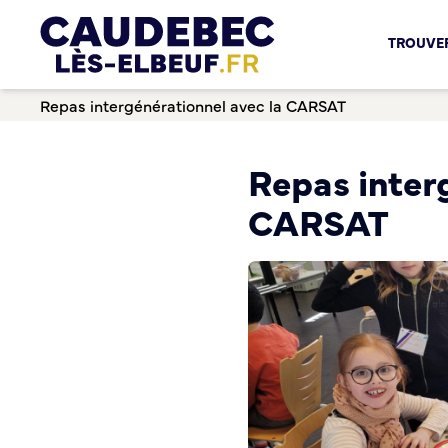
Chèques-cadeaux municipaux – Soutenez le commerce lo
TROUVER
Aides aux porteurs de projets
Locaux professionnels en location
Repas intergénérationnel avec la CARSAT
Marché
Dispositif Teste ton Etal’
Boutique test
Repas inter
Habitat Urbanisme
CARSAT
Permis de louer
Démarches en ligne
Renov’ Enseigne
Risques majeurs
Taxe locale sur la Publicité Extérieure
Éclairage public
Plan Local d’Urbanisme (PLU)
Demande d’Occupation du Domaine Public
Sécurité tranquillité