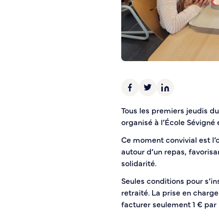
Police municipale
Pré-plainte en ligne
Tranquillité vacances
Vidéoprotection
Aide à l’installation d’alarmes
Horaires pour le bricolage et le jardinage
Infos pratiques
Tous les premiers jeudis du
organisé à l’École Sévigné 
Plan de Ville
Numéros d’urgence
Ce moment convivial est l’o
Location de salles
autour d’un repas, favorisa
Annuaire des services publics
solidarité.
Seules conditions pour s’in
DÉCOUVRIR SORTIR
retraité. La prise en charg
facturer seulement 1 € par 
Bienvenue à Caudebec