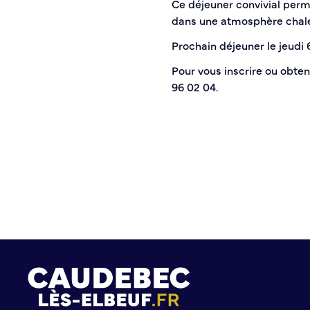
Ce déjeuner convivial perme
Histoire de la ville
dans une atmosphère chale
Patrimoine historique
Prochain déjeuner le jeudi 
Temps forts
Venir à Caudebec
Pour vous inscrire ou obten
Emménager à Caudebec
96 02 04.
Cadre de vie
Parcs et jardins
Entretien durable des espaces verts
Concours des maisons et balcons fleuris
Entretien des haies
Aide à l’achat d’un composteur ou récupérateur d’eau
S’informer
Application
S’abonner au mail d’information
Réseaux sociaux