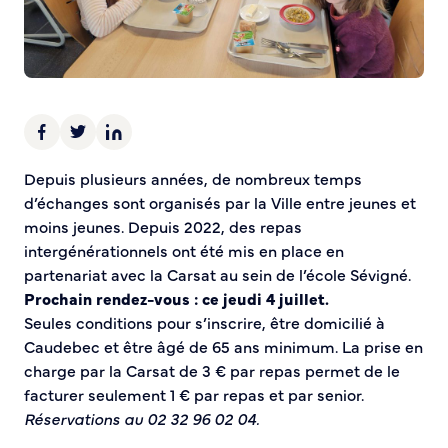
Demande d’Occupation du Domaine Public
Sécurité tranquillité
Police municipale
Pré-plainte en ligne
Tranquillité vacances
Vidéoprotection
Depuis plusieurs années, de nombreux temps
Aide à l’installation d’alarmes
d’échanges sont organisés par la Ville entre jeunes et
Horaires pour le bricolage et le jardinage
moins jeunes. Depuis 2022, des repas
Infos pratiques
intergénérationnels ont été mis en place en
partenariat avec la Carsat au sein de l’école Sévigné.
Prochain rendez-vous : ce jeudi 4 juillet.
Plan de Ville
Seules conditions pour s’inscrire, être domicilié à
Numéros d’urgence
Caudebec et être âgé de 65 ans minimum. La prise en
Location de salles
charge par la Carsat de 3 € par repas permet de le
Annuaire des services publics
facturer seulement 1 € par repas et par senior.
Réservations au 02 32 96 02 04.
DÉCOUVRIR SORTIR