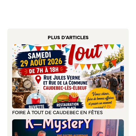
Bienvenue à Caudebec
Histoire de la ville
Patrimoine historique
Temps forts
PLUS D'ARTICLES
Venir à Caudebec
Emménager à Caudebec
Cadre de vie
Parcs et jardins
Entretien durable des espaces verts
Concours des maisons et balcons fleuris
Entretien des haies
Aide à l’achat d’un composteur ou récupérateur d’eau
FOIRE À TOUT DE CAUDEBEC EN FÊTES
S’informer
Application