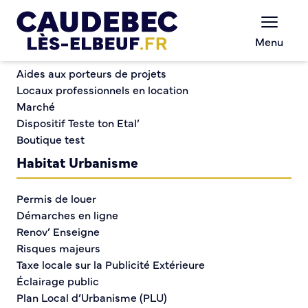
Commerce et entreprises
Chèques-cadeaux municipaux – Soutenez le
Menu
commerce local !
Spectacle Le Vélotonome
Aides aux porteurs de projets
Locaux professionnels en location
Marché
Spectacle Le
Dispositif Teste ton Etal’
Boutique test
Vélotonome
Habitat Urbanisme
Permis de louer
Démarches en ligne
Renov’ Enseigne
Risques majeurs
Taxe locale sur la Publicité Extérieure
Éclairage public
Plan Local d’Urbanisme (PLU)