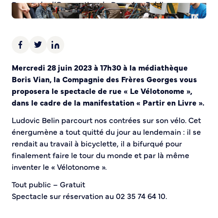
Demande d’Occupation du Domaine Public
Sécurité tranquillité
Police municipale
Pré-plainte en ligne
Mercredi 28 juin 2023 à 17h30 à la médiathèque
Tranquillité vacances
Boris Vian, la Compagnie des Frères Georges vous
Vidéoprotection
proposera le spectacle de rue « Le Vélotonome »,
Aide à l’installation d’alarmes
dans le cadre de la manifestation « Partir en Livre ».
Horaires pour le bricolage et le jardinage
Infos pratiques
Ludovic Belin parcourt nos contrées sur son vélo. Cet
énergumène a tout quitté du jour au lendemain : il se
rendait au travail à bicyclette, il a bifurqué pour
Plan de Ville
finalement faire le tour du monde et par là même
Numéros d’urgence
inventer le « Vélotonome ».
Location de salles
Annuaire des services publics
Tout public – Gratuit
Spectacle sur réservation au 02 35 74 64 10.
DÉCOUVRIR SORTIR