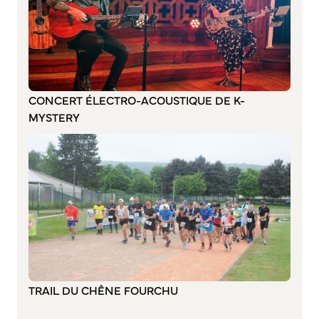
Annuaire des associations
Mise à jour de l’annuaire des associations
S’engager auprès d’une association
Sport Loisirs
CONCERT ÉLECTRO-ACOUSTIQUE DE K-
Annuaire des équipements de sport et de loisirs
MYSTERY
Annuaire des clubs sportifs
Mise à jour de l’annuaire des clubs sportifs
Caudebec Rando
Champions de demain
International
Les jumelages
PARTICIPER – IMAGINER DEMAIN
TRAIL DU CHÊNE FOURCHU
Démocratie locale et concertation