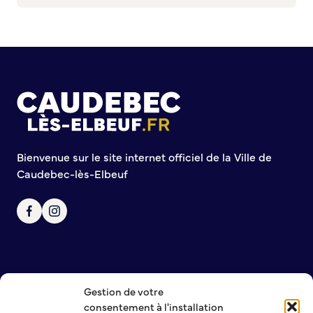
Commission de participation citoyenne
Conseil municipal des Jeunes (CMJ)
Conseil Municipal des Ados (CMA)
Conseil municipal des Sages
Grands projets
Le Centre municipal
Les Cavées Est
Bienvenue sur le site internet officiel de la Ville de
La Halle Couverte
Caudebec-lès-Elbeuf
Gestion de votre
NOUS CONTACTER
consentement à l'installation
MENTIONS LÉGALES