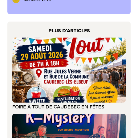
S’abonner au mail d’information
Réseaux sociaux
Journal municipal
Le Territoire
PLUS D'ARTICLES
La Métropole de Rouen Normandie
Le Département de la Seine-Maritime
La Région Normandie
Culture
Espace Bourvil
Médiathèque Boris Vian
Studio Gainsbourg
FOIRE À TOUT DE CAUDEBEC EN FÊTES
Boîtes à lire
Vie associative
Attribution de subventions