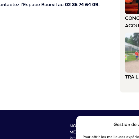
contactez l’Espace Bourvil au
02 35 74 64 09.
CONC
ACOU
TRAI
Gestion de 
NOUS CONTACTER
MENTIONS LÉGALES
Pour offrir les meilleures expéri
POLITIQUE DE CONFIDENTIALITÉ