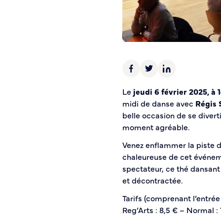
Police municipale
Pré-plainte en ligne
Tranquillité vacances
Vidéoprotection
Aide à l’installation d’alarmes
Horaires pour le bricolage et le jardinage
Le
jeudi 6 février 2025, à 
Infos pratiques
midi de danse avec
Régis 
belle occasion de se diver
Plan de Ville
moment agréable.
Numéros d’urgence
Venez enflammer la piste 
Location de salles
chaleureuse de cet événem
Annuaire des services publics
spectateur, ce thé dansant
et décontractée.
DÉCOUVRIR SORTIR
Tarifs (comprenant l’entrée
Bienvenue à Caudebec
Reg’Arts : 8,5 € – Normal : 