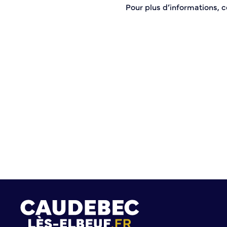
Pour plus d’informations, 
Histoire de la ville
Patrimoine historique
Temps forts
Venir à Caudebec
Emménager à Caudebec
Cadre de vie
Parcs et jardins
Entretien durable des espaces verts
Concours des maisons et balcons fleuris
Entretien des haies
Aide à l’achat d’un composteur ou récupérateur d’eau
S’informer
Application
S’abonner au mail d’information
Réseaux sociaux