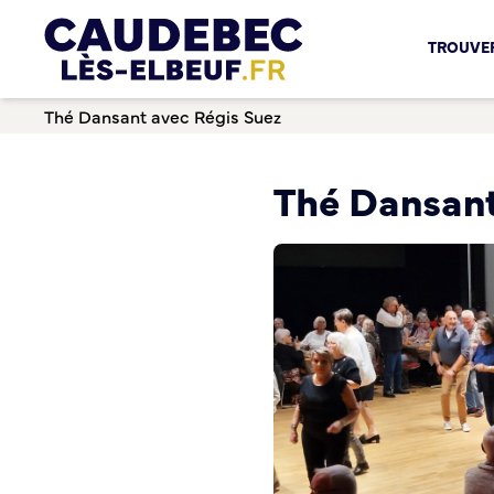
Chèques-cadeaux municipaux – Soutenez le commerce lo
TROUVER
Aides aux porteurs de projets
Locaux professionnels en location
Thé Dansant avec Régis Suez
Marché
Dispositif Teste ton Etal’
Boutique test
Thé Dansant
Habitat Urbanisme
Permis de louer
Démarches en ligne
Renov’ Enseigne
Risques majeurs
Taxe locale sur la Publicité Extérieure
Éclairage public
Plan Local d’Urbanisme (PLU)
Demande d’Occupation du Domaine Public
Sécurité tranquillité