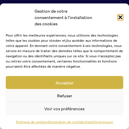
Demande d’Occupation du Domaine Public
NOUS CONTACTER
Gestion de votre
Sécurité tranquillité
MENTIONS LÉGALES
consentement à l'installation
POLITIQUE DE CONFIDENTIALITÉ
des cookies
Police municipale
Pré-plainte en ligne
Pour offrir les meilleures expériences, nous utilisons des technologies
Tranquillité vacances
NEWSLETTER
telles que les cookies pour stocker et/ou accéder aux informations de
votre appareil. En donnant votre consentement à ces technologies, nous
Vidéoprotection
serons en mesure de traiter des données telles que le comportement de
Aide à l’installation d’alarmes
navigation ou des identifiants uniques sur ce site. Si vous n'acceptez pas
Horaires pour le bricolage et le jardinage
ou retirez votre consentement, certaines fonctionnalités et fonctions
pourraient être affectées de manière négative.
Sélectionner une ou plusieurs listes :
Infos pratiques
Abonnement Journal municipal
Abonnement Agenda
Accepter
Plan de Ville
Abonnement à la Lettre d'information
Numéros d’urgence
Refuser
Location de salles
Annuaire des services publics
Voir vos préférences
DÉCOUVRIR SORTIR
Politique de cookies
Déclaration de confidentialité
Impressum