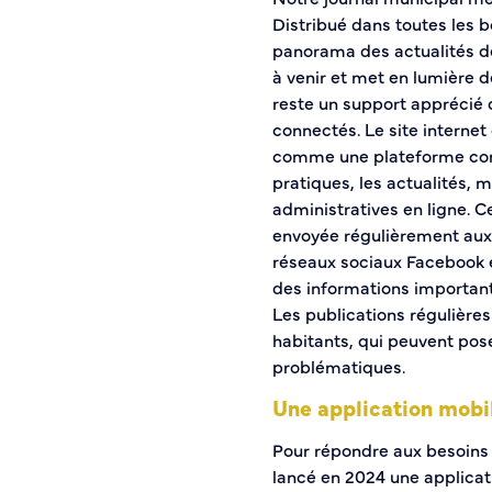
Distribué dans toutes les boî
Histoire de la ville
panorama des actualités de
Patrimoine historique
à venir et met en lumière des
Temps forts
reste un support apprécié 
Venir à Caudebec
connectés. Le site internet 
Emménager à Caudebec
comme une plateforme comp
Cadre de vie
pratiques, les actualités,
administratives en ligne. C
Parcs et jardins
envoyée régulièrement aux 
Entretien durable des espaces verts
réseaux sociaux Facebook e
Concours des maisons et balcons fleuris
des informations important
Entretien des haies
Les publications régulières
Aide à l’achat d’un composteur ou récupérateur d’eau
habitants, qui peuvent pos
problématiques.
S’informer
Une application mobi
Application
Pour répondre aux besoins d
S’abonner au mail d’information
lancé en 2024 une applicati
Réseaux sociaux