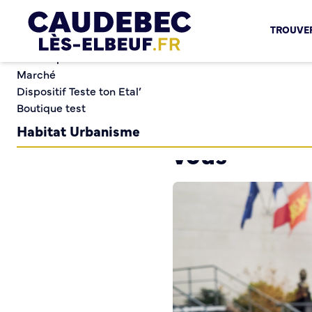
Chèques-cadeaux municipaux – Soutenez le commerce lo
TROUVER
Aides aux porteurs de projets
Locaux professionnels en location
Une Ville toujours plus proche de vous
Marché
Dispositif Teste ton Etal’
Boutique test
Une Ville to
Habitat Urbanisme
vous
Permis de louer
Démarches en ligne
Renov’ Enseigne
Risques majeurs
Taxe locale sur la Publicité Extérieure
Éclairage public
Plan Local d’Urbanisme (PLU)
Demande d’Occupation du Domaine Public
Sécurité tranquillité