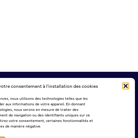
votre consentement à l'installation des cookies
NEWSLETTER
ences, nous utilisons des technologies telles que les
er aux informations de votre appareil. En donnant
logies, nous serons en mesure de traiter des
ent de navigation ou des identifiants uniques sur ce
Sélectionner une ou plusieurs listes :
etirez votre consentement, certaines fonctionnalités et
Abonnement Journal municipal
ées de manière négative.
Abonnement Agenda
Abonnement à la Lettre d'information