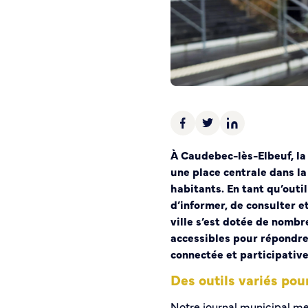
Police municipale
Pré-plainte en ligne
Tranquillité vacances
Vidéoprotection
Aide à l’installation d’alarmes
Horaires pour le bricolage et le jardinage
Infos pratiques
À Caudebec-lès-Elbeuf, la
une place centrale dans la 
Plan de Ville
habitants. En tant qu’outi
Numéros d’urgence
d’informer, de consulter et
Location de salles
ville s’est dotée de nom
Annuaire des services publics
accessibles pour répondre
connectée et participative
DÉCOUVRIR SORTIR
Des outils variés pou
Bienvenue à Caudebec
Notre journal municipal men