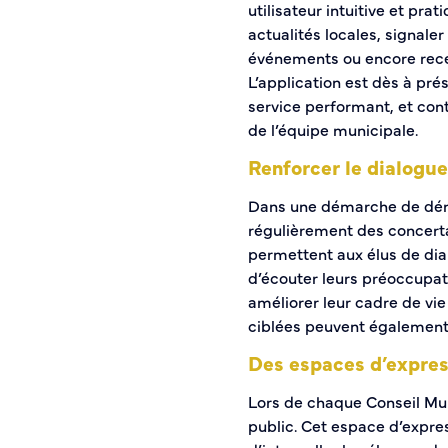
utilisateur intuitive et pra
Journal municipal
actualités locales, signale
Le Territoire
événements ou encore recev
L’application est dès à pré
La Métropole de Rouen Normandie
service performant, et conti
Le Département de la Seine-Maritime
de l’équipe municipale.
La Région Normandie
Renforcer le dialogu
Culture
Dans une démarche de démoc
régulièrement des concerta
Espace Bourvil
permettent aux élus de dia
Médiathèque Boris Vian
d’écouter leurs préoccupati
Studio Gainsbourg
améliorer leur cadre de vie 
Boîtes à lire
ciblées peuvent également 
Vie associative
Des espaces d’expres
Attribution de subventions
Lors de chaque Conseil Mun
Annuaire des associations
public. Cet espace d’expre
Mise à jour de l’annuaire des associations