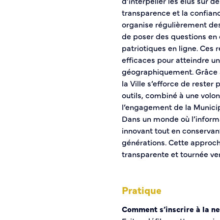
d’interpeller les élus sur d
S’engager auprès d’une association
transparence et la confiance
Sport Loisirs
organise régulièrement des
de poser des questions en 
patriotiques en ligne. Ces 
Annuaire des équipements de sport et de loisirs
efficaces pour atteindre un
Annuaire des clubs sportifs
géographiquement. Grâce à
Mise à jour de l’annuaire des clubs sportifs
la Ville s’efforce de reste
Caudebec Rando
outils, combiné à une volon
Champions de demain
l’engagement de la Municipa
International
Dans un monde où l’informa
innovant tout en conservant
Les jumelages
générations. Cette approch
transparente et tournée vers
PARTICIPER – IMAGINER DEMAIN
Démocratie locale et concertation
Pratique
Comment s’inscrire à la n
Commission de participation citoyenne