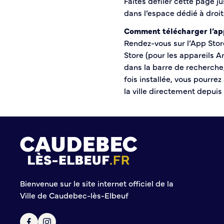
Faites défiler cette page j
Conseil municipal des Jeunes (CMJ)
dans l’espace dédié à droit
Conseil Municipal des Ados (CMA)
Conseil municipal des Sages
Comment télécharger l’app
Rendez-vous sur l’App Store
Grands projets
Store (pour les appareils 
dans la barre de recherche, 
Le Centre municipal
fois installée, vous pourre
Les Cavées Est
la ville directement depui
La Halle Couverte
Bienvenue sur le site internet officiel de la
Ville de Caudebec-lès-Elbeuf