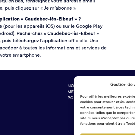
usqu’en bas, renseignez votre adresse email
e, puis cliquez sur « Je m’abonne ».
lication « Caudebec-lès-Elbeuf » ?
 (pour les appareils iOS) ou sur le Google Play
Android). Recherchez « Caudebec-lès-Elbeuf »
puis téléchargez l’application officielle. Une
z accéder à toutes les informations et services de
s votre smartphone.
Gestion de 
NOUS CONTACTER
MENTIONS LÉGALES
Pour offrir les meilleures expéri
POLITIQUE DE CONFIDENTIALITÉ
cookies pour stocker et/ou accéd
votre consentement à ces techno
données telles que le comportem
site. Si vous n'acceptez pas ou r
fonctions pourraient être affect