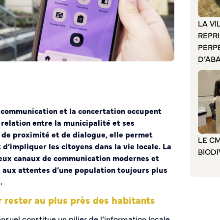
LA VI
REPR
PERP
D’AB
 communication et la concertation occupent
relation entre la municipalité et ses
l de proximité et de dialogue, elle permet
LE CM
 d’impliquer les citoyens dans la vie locale. La
BIODI
breux canaux de communication modernes et
 aux attentes d’une population toujours plus
.
r rester au plus près des habitants
suel constitue un pilier de l’information locale.