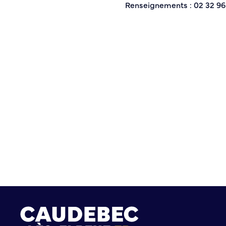
Renseignements : 02 32 96
Histoire de la ville
Patrimoine historique
Temps forts
Venir à Caudebec
Emménager à Caudebec
Cadre de vie
Parcs et jardins
Entretien durable des espaces verts
Concours des maisons et balcons fleuris
Entretien des haies
Aide à l’achat d’un composteur ou récupérateur d’eau
S’informer
Application
S’abonner au mail d’information
Réseaux sociaux