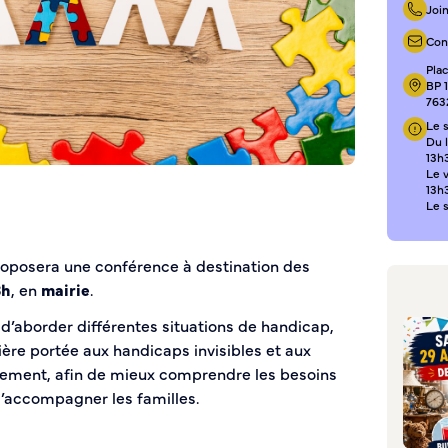
Joi
Con
Pla
BP 
763
Le s
Du l
13h3
Le 
13h
Le 
oposera une conférence à destination des
8h
, en
mairie
.
d’aborder différentes situations de handicap,
ière portée aux handicaps invisibles et aux
ement, afin de mieux comprendre les besoins
’accompagner les familles.