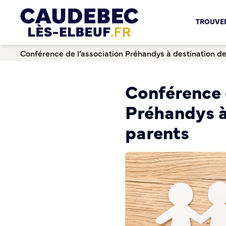
Chèques-cadeaux municipaux – Soutenez le commerce lo
TROUVER
Aides aux porteurs de projets
Locaux professionnels en location
Conférence de l’association Préhandys à destination d
Marché
Dispositif Teste ton Etal’
Boutique test
Conférence 
Habitat Urbanisme
Préhandys à
Permis de louer
parents
Démarches en ligne
Renov’ Enseigne
Risques majeurs
Taxe locale sur la Publicité Extérieure
Éclairage public
Plan Local d’Urbanisme (PLU)
Demande d’Occupation du Domaine Public
Sécurité tranquillité