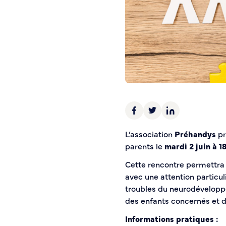
Police municipale
Pré-plainte en ligne
Tranquillité vacances
Vidéoprotection
Aide à l’installation d’alarmes
Horaires pour le bricolage et le jardinage
Infos pratiques
Plan de Ville
L’association
Préhandys
pr
Numéros d’urgence
parents le
mardi 2 juin à 1
Location de salles
Annuaire des services publics
Cette rencontre permettra 
avec une attention particul
troubles du neurodévelopp
DÉCOUVRIR SORTIR
des enfants concernés et d
Bienvenue à Caudebec
Informations pratiques :