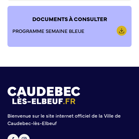
Commission de participation citoyenne
Conseil municipal des Jeunes (CMJ)
DOCUMENTS À CONSULTER
Conseil Municipal des Ados (CMA)
PROGRAMME SEMAINE BLEUE
Conseil municipal des Sages
Grands projets
Le Centre municipal
Les Cavées Est
La Halle Couverte
Bienvenue sur le site internet officiel de la Ville de
Caudebec-lès-Elbeuf