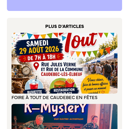
S’abonner au mail d’information
Réseaux sociaux
Journal municipal
PLUS D'ARTICLES
Le Territoire
La Métropole de Rouen Normandie
Le Département de la Seine-Maritime
La Région Normandie
Culture
Espace Bourvil
Médiathèque Boris Vian
Studio Gainsbourg
FOIRE À TOUT DE CAUDEBEC EN FÊTES
Boîtes à lire
Vie associative
Attribution de subventions