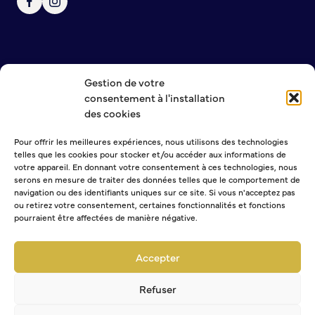
Gestion de votre
NOUS CONTACTER
consentement à l'installation
MENTIONS LÉGALES
des cookies
POLITIQUE DE CONFIDENTIALITÉ
Pour offrir les meilleures expériences, nous utilisons des technologies
telles que les cookies pour stocker et/ou accéder aux informations de
NEWSLETTER
votre appareil. En donnant votre consentement à ces technologies, nous
serons en mesure de traiter des données telles que le comportement de
navigation ou des identifiants uniques sur ce site. Si vous n'acceptez pas
ou retirez votre consentement, certaines fonctionnalités et fonctions
pourraient être affectées de manière négative.
Sélectionner une ou plusieurs listes :
Abonnement Journal municipal
Accepter
Abonnement Agenda
Abonnement à la Lettre d'information
Refuser