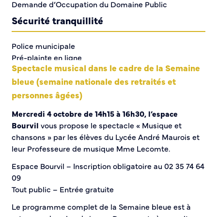
Demande d’Occupation du Domaine Public
Sécurité tranquillité
Police municipale
Pré-plainte en ligne
Spectacle musical dans le cadre de la Semaine
Tranquillité vacances
Vidéoprotection
bleue (semaine nationale des retraités et
Aide à l’installation d’alarmes
personnes âgées)
Horaires pour le bricolage et le jardinage
Mercredi 4 octobre de 14h15 à 16h30, l’espace
Infos pratiques
Bourvil
vous propose le spectacle « Musique et
chansons » par les élèves du Lycée André Maurois et
Plan de Ville
leur Professeure de musique Mme Lecomte.
Numéros d’urgence
Espace Bourvil – Inscription obligatoire au 02 35 74 64
Location de salles
09
Annuaire des services publics
Tout public – Entrée gratuite
DÉCOUVRIR SORTIR
Le programme complet de la Semaine bleue est à