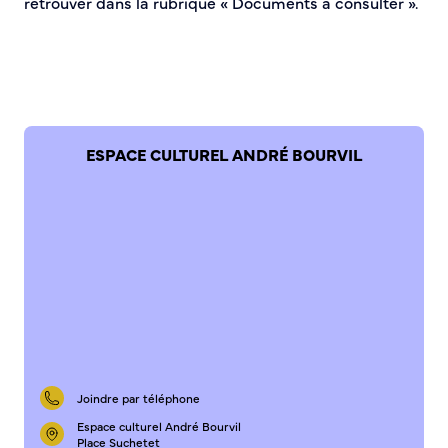
retrouver dans la rubrique « Documents à consulter ».
Bienvenue à Caudebec
Histoire de la ville
Patrimoine historique
Temps forts
Venir à Caudebec
ESPACE CULTUREL ANDRÉ BOURVIL
Emménager à Caudebec
Cadre de vie
Parcs et jardins
Entretien durable des espaces verts
Concours des maisons et balcons fleuris
Entretien des haies
Aide à l’achat d’un composteur ou récupérateur d’eau
S’informer
Joindre par téléphone
Espace culturel André Bourvil
Application
Place Suchetet