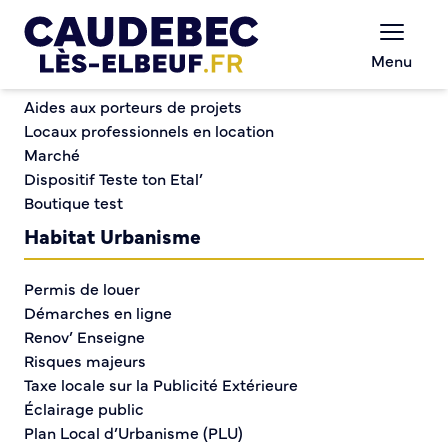
Commerce et entreprises
Chèques-cadeaux municipaux – Soutenez le
Menu
commerce local !
Semaine bleue des seniors
Aides aux porteurs de projets
Locaux professionnels en location
Marché
Semaine bleue des
Dispositif Teste ton Etal’
Boutique test
seniors
Habitat Urbanisme
Permis de louer
Démarches en ligne
Renov’ Enseigne
Risques majeurs
Taxe locale sur la Publicité Extérieure
Éclairage public
Plan Local d’Urbanisme (PLU)