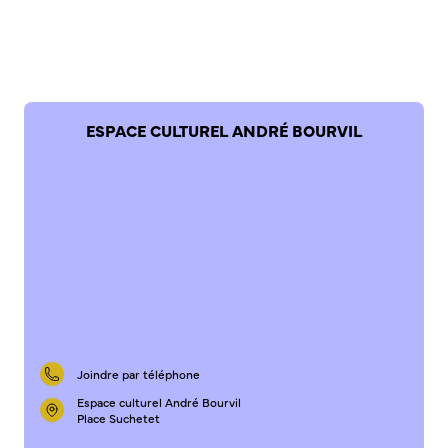
Bienvenue à Caudebec
Histoire de la ville
Patrimoine historique
Temps forts
ESPACE CULTUREL ANDRÉ BOURVIL
Venir à Caudebec
Emménager à Caudebec
Cadre de vie
Parcs et jardins
Entretien durable des espaces verts
Concours des maisons et balcons fleuris
Entretien des haies
Aide à l’achat d’un composteur ou récupérateur d’eau
Joindre par téléphone
S’informer
Espace culturel André Bourvil
Place Suchetet
Application