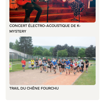
Annuaire des associations
Mise à jour de l’annuaire des associations
S’engager auprès d’une association
Sport Loisirs
CONCERT ÉLECTRO-ACOUSTIQUE DE K-
MYSTERY
Annuaire des équipements de sport et de loisirs
Annuaire des clubs sportifs
Mise à jour de l’annuaire des clubs sportifs
Caudebec Rando
Champions de demain
International
Les jumelages
TRAIL DU CHÊNE FOURCHU
PARTICIPER – IMAGINER DEMAIN
Démocratie locale et concertation