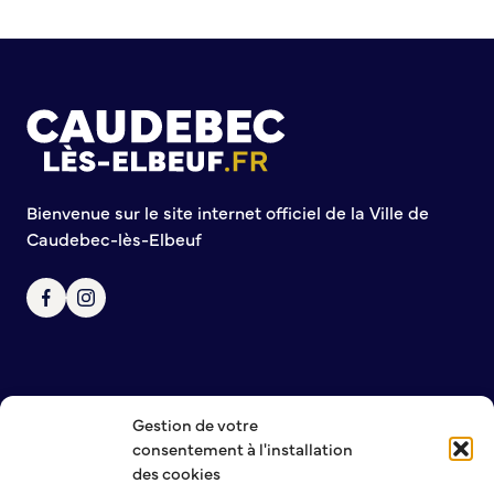
Commission de participation citoyenne
Conseil municipal des Jeunes (CMJ)
Conseil Municipal des Ados (CMA)
Conseil municipal des Sages
Grands projets
Le Centre municipal
Bienvenue sur le site internet officiel de la Ville de
Les Cavées Est
Caudebec-lès-Elbeuf
La Halle Couverte
Gestion de votre
NOUS CONTACTER
consentement à l'installation
MENTIONS LÉGALES
des cookies
POLITIQUE DE CONFIDENTIALITÉ