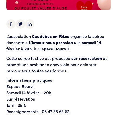
Demande d’Occupation du Domaine Public
Sécurité tranquillité
Police municipale
Pré-plainte en ligne
L’association
Caudebec en Fêtes
organise la soirée
Tranquillité vacances
dansante
« L’Amour sous pression »
le
samedi 14
Vidéoprotection
février à 20h
, à l’
Espace Bourvil
.
Aide à l’installation d’alarmes
Horaires pour le bricolage et le jardinage
Cette soirée festive est proposée
sur réservation
et
Infos pratiques
promet une ambiance conviviale pour célébrer
l’amour sous toutes ses formes.
Plan de Ville
Informations pratiques :
Numéros d’urgence
Espace Bourvil
Location de salles
Samedi 14 février – 20h
Annuaire des services publics
Sur réservation
Tarif : 35 €
DÉCOUVRIR SORTIR
Renseignements : 06 47 38 63 62