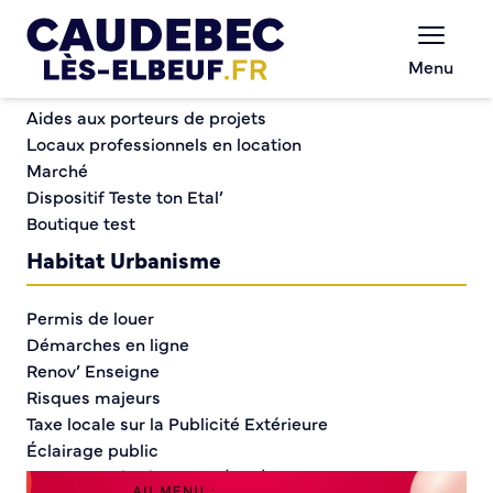
Commerce et entreprises
Chèques-cadeaux municipaux – Soutenez le
Menu
commerce local !
Soirée dansante « L’Amour sous pression »
Aides aux porteurs de projets
Locaux professionnels en location
Marché
Soirée dansante «
Dispositif Teste ton Etal’
Boutique test
L’Amour sous pression »
Habitat Urbanisme
Permis de louer
Démarches en ligne
Renov’ Enseigne
Risques majeurs
Taxe locale sur la Publicité Extérieure
Éclairage public
Plan Local d’Urbanisme (PLU)