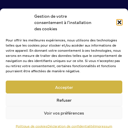
S’abonner au mail d’information
Réseaux sociaux
Gestion de votre
Journal municipal
NOUS CONTACTER
consentement à l'installation
MENTIONS LÉGALES
Le Territoire
des cookies
POLITIQUE DE CONFIDENTIALITÉ
Pour offrir les meilleures expériences, nous utilisons des technologies
La Métropole de Rouen Normandie
telles que les cookies pour stocker et/ou accéder aux informations de
Le Département de la Seine-Maritime
NEWSLETTER
votre appareil. En donnant votre consentement à ces technologies, nous
La Région Normandie
serons en mesure de traiter des données telles que le comportement de
navigation ou des identifiants uniques sur ce site. Si vous n'acceptez pas
Culture
ou retirez votre consentement, certaines fonctionnalités et fonctions
pourraient être affectées de manière négative.
Sélectionner une ou plusieurs listes :
Espace Bourvil
Abonnement Journal municipal
Accepter
Médiathèque Boris Vian
Abonnement Agenda
Studio Gainsbourg
Abonnement à la Lettre d'information
Refuser
Boîtes à lire
Vie associative
Voir vos préférences
Attribution de subventions
Politique de cookies
Déclaration de confidentialité
Impressum