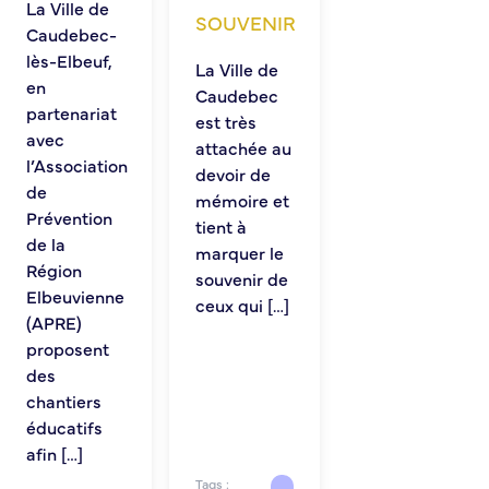
La Ville de
Demande d’Occupation du Domaine Public
SOUVENIR
Caudebec-
Sécurité tranquillité
lès-Elbeuf,
La Ville de
en
Caudebec
Police municipale
partenariat
est très
Pré-plainte en ligne
avec
attachée au
Tranquillité vacances
l’Association
devoir de
Vidéoprotection
de
mémoire et
Aide à l’installation d’alarmes
Prévention
tient à
Horaires pour le bricolage et le jardinage
de la
marquer le
Infos pratiques
Région
souvenir de
Elbeuvienne
ceux qui […]
(APRE)
Plan de Ville
proposent
Numéros d’urgence
des
Location de salles
chantiers
Annuaire des services publics
éducatifs
afin […]
DÉCOUVRIR SORTIR
Tags :