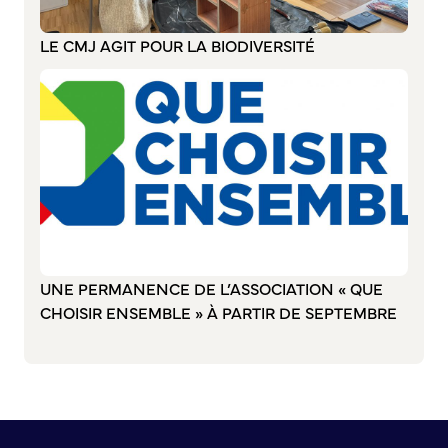
Annuaire des associations
Mise à jour de l’annuaire des associations
LE CMJ AGIT POUR LA BIODIVERSITÉ
S’engager auprès d’une association
Sport Loisirs
Annuaire des équipements de sport et de loisirs
Annuaire des clubs sportifs
Mise à jour de l’annuaire des clubs sportifs
Caudebec Rando
Champions de demain
International
UNE PERMANENCE DE L’ASSOCIATION « QUE
CHOISIR ENSEMBLE » À PARTIR DE SEPTEMBRE
Les jumelages
PARTICIPER – IMAGINER DEMAIN
Démocratie locale et concertation