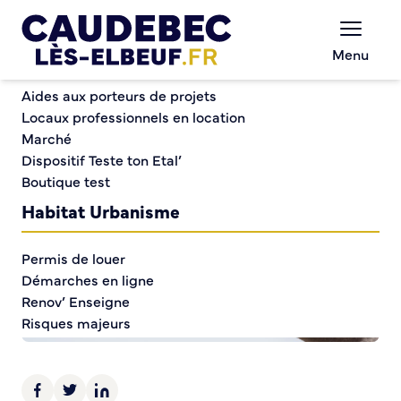
Commerce et entreprises
Chèques-cadeaux municipaux – Soutenez le
Menu
commerce local !
Aides aux porteurs de projets
Locaux professionnels en location
Marché
Dispositif Teste ton Etal’
Boutique test
Habitat Urbanisme
Permis de louer
Démarches en ligne
Renov’ Enseigne
Risques majeurs
Taxe locale sur la Publicité Extérieure
Éclairage public
Plan Local d’Urbanisme (PLU)