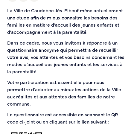
Demande d’Occupation du Domaine Public
La Ville de Caudebec-lès-Elbeuf mène actuellement
Sécurité tranquillité
une étude afin de mieux connaître les besoins des
familles en matière d’accueil des jeunes enfants et
Police municipale
d’accompagnement à la parentalité.
Pré-plainte en ligne
Tranquillité vacances
Dans ce cadre, nous vous invitons à répondre à un
Vidéoprotection
questionnaire anonyme qui permettra de recueillir
Aide à l’installation d’alarmes
votre avis, vos attentes et vos besoins concernant les
Horaires pour le bricolage et le jardinage
modes d’accueil des jeunes enfants et les services à
la parentalité.
Infos pratiques
Votre participation est essentielle pour nous
permettre d’adapter au mieux les actions de la Ville
Plan de Ville
aux réalités et aux attentes des familles de notre
Numéros d’urgence
commune.
Location de salles
Annuaire des services publics
Le questionnaire est accessible en scannant le QR
code ci-joint ou en cliquant sur le lien suivant :
DÉCOUVRIR SORTIR