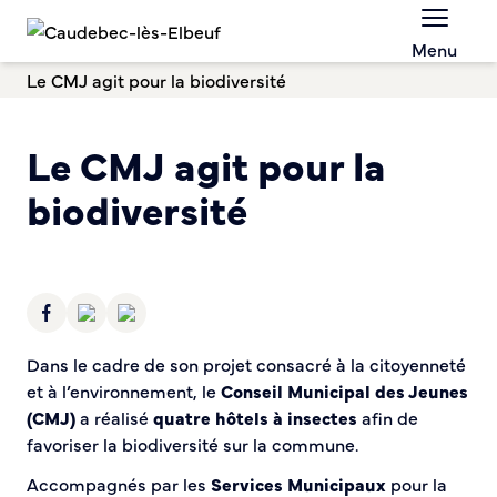
Menu
Chèques-cadeaux municipaux – Soutenez le
commerce local !
Le CMJ agit pour la biodiversité
Aides aux porteurs de projets
Locaux professionnels en location
Le CMJ agit pour la
Marché
Dispositif Teste ton Etal’
biodiversité
Boutique test
Habitat Urbanisme
Permis de louer
Démarches en ligne
Renov’ Enseigne
Dans le cadre de son projet consacré à la citoyenneté
Risques majeurs
et à l’environnement, le
Conseil Municipal des Jeunes
Taxe locale sur la Publicité Extérieure
(CMJ)
a réalisé
quatre hôtels à insectes
afin de
Éclairage public
favoriser la biodiversité sur la commune.
Plan Local d’Urbanisme (PLU)
Accompagnés par les
Services Municipaux
pour la
Demande d’Occupation du Domaine Public