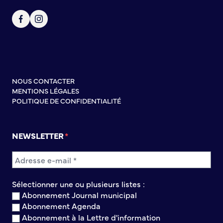
S’abonner au mail d’information
Réseaux sociaux
Journal municipal
Le Territoire
La Métropole de Rouen Normandie
Le Département de la Seine-Maritime
NOUS CONTACTER
MENTIONS LÉGALES
La Région Normandie
POLITIQUE DE CONFIDENTIALITÉ
Culture
Espace Bourvil
NEWSLETTER
Médiathèque Boris Vian
Studio Gainsbourg
Boîtes à lire
Sélectionner une ou plusieurs listes :
Vie associative
Abonnement Journal municipal
Abonnement Agenda
Attribution de subventions
Abonnement à la Lettre d'information