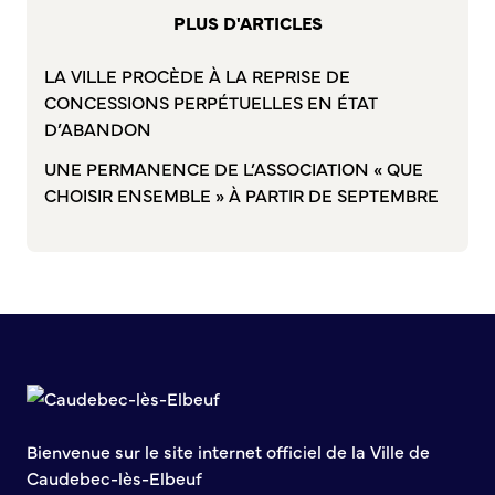
Bienvenue à Caudebec
PLUS D'ARTICLES
Histoire de la ville
LA VILLE PROCÈDE À LA REPRISE DE
Patrimoine historique
CONCESSIONS PERPÉTUELLES EN ÉTAT
Temps forts
D’ABANDON
Venir à Caudebec
UNE PERMANENCE DE L’ASSOCIATION « QUE
Emménager à Caudebec
CHOISIR ENSEMBLE » À PARTIR DE SEPTEMBRE
Cadre de vie
Parcs et jardins
Entretien durable des espaces verts
Concours des maisons et balcons fleuris
Entretien des haies
Aide à l’achat d’un composteur ou récupérateur d’eau
S’informer
Bienvenue sur le site internet officiel de la Ville de
Application
Caudebec-lès-Elbeuf