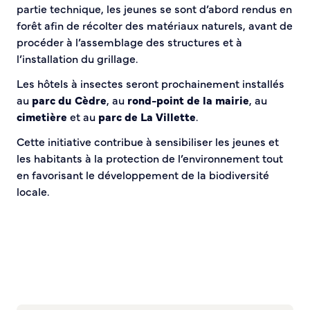
partie technique, les jeunes se sont d’abord rendus en
Sécurité tranquillité
forêt afin de récolter des matériaux naturels, avant de
procéder à l’assemblage des structures et à
Police municipale
l’installation du grillage.
Pré-plainte en ligne
Les hôtels à insectes seront prochainement installés
Tranquillité vacances
au
parc du Cèdre
, au
rond-point de la mairie
, au
Vidéoprotection
cimetière
et au
parc de La Villette
.
Aide à l’installation d’alarmes
Horaires pour le bricolage et le jardinage
Cette initiative contribue à sensibiliser les jeunes et
les habitants à la protection de l’environnement tout
Infos pratiques
en favorisant le développement de la biodiversité
locale.
Plan de Ville
Numéros d’urgence
Location de salles
Annuaire des services publics
DÉCOUVRIR SORTIR